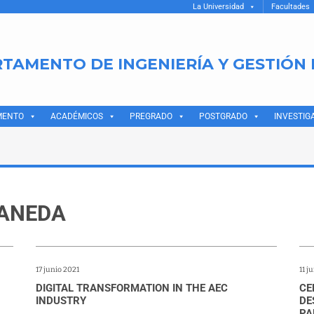
La Universidad
Facultades
TAMENTO DE INGENIERÍA Y GESTIÓN
MENTO
ACADÉMICOS
PREGRADO
POSTGRADO
INVESTIG
RANEDA
17 junio 2021
11 j
DIGITAL TRANSFORMATION IN THE AEC
CE
INDUSTRY
DE
PA