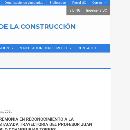
Organizaciones vinculadas
Bibliotecas
Portal UC
Correo
SIDING
Ingeniería UC
 DE LA CONSTRUCCIÓN
ACIÓN
VINCULACIÓN CON EL MEDIO
CONTACTO
unio 2021
REMONIA EN RECONOCIMIENTO A LA
STACADA TRAYECTORIA DEL PROFESOR JUAN
BLO COVARRUBIAS TORRES