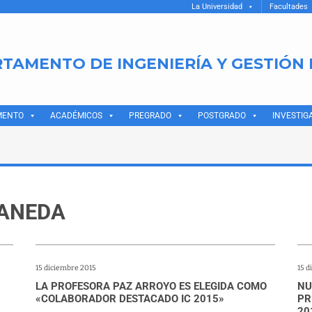
La Universidad
Facultades
TAMENTO DE INGENIERÍA Y GESTIÓN
MENTO
ACADÉMICOS
PREGRADO
POSTGRADO
INVESTIG
RANEDA
15 diciembre 2015
15 d
LA PROFESORA PAZ ARROYO ES ELEGIDA COMO
NU
«COLABORADOR DESTACADO IC 2015»
PR
20