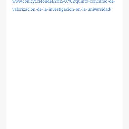
www.conicyt.cl/fondef/2015/07/02/quinto-concurso-de-
valorizacion-de-la-investigacion-en-la-universidad/