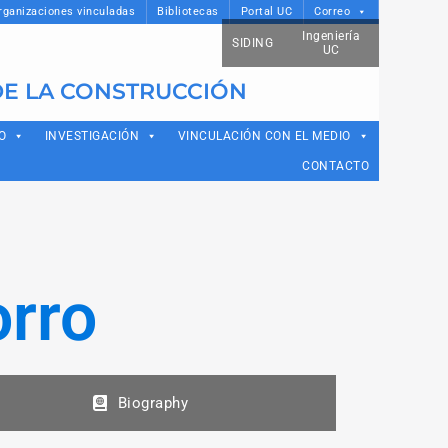
rganizaciones vinculadas
Bibliotecas
Portal UC
Correo
Ingeniería
SIDING
UC
DE LA CONSTRUCCIÓN
O
INVESTIGACIÓN
VINCULACIÓN CON EL MEDIO
CONTACTO
rro
Biography