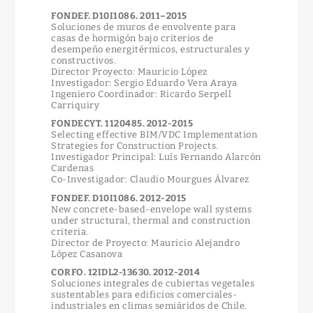
FONDEF. D10I1086. 2011–2015
Soluciones de muros de envolvente para
casas de hormigón bajo criterios de
desempeño energitérmicos, estructurales y
constructivos.
Director Proyecto: Mauricio López
Investigador: Sergio Eduardo Vera Araya
Ingeniero Coordinador: Ricardo Serpell
Carriquiry
FONDECYT. 1120485. 2012-2015
Selecting effective BIM/VDC Implementation
Strategies for Construction Projects.
Investigador Principal: Luís Fernando Alarcón
Cardenas
Co-Investigador: Claudio Mourgues Álvarez
FONDEF. D10I1086. 2012-2015
New concrete-based-envelope wall systems
under structural, thermal and construction
criteria.
Director de Proyecto: Mauricio Alejandro
López Casanova
CORFO. 12IDL2-13630. 2012-2014
Soluciones integrales de cubiertas vegetales
sustentables para edificios comerciales-
industriales en climas semiáridos de Chile.