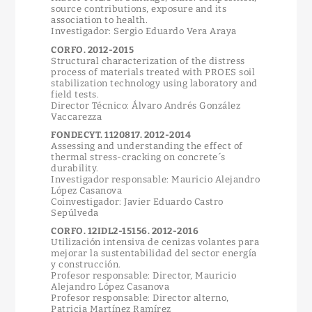
source contributions, exposure and its
association to health.
Investigador: Sergio Eduardo Vera Araya
CORFO. 2012-2015
Structural characterization of the distress
process of materials treated with PROES soil
stabilization technology using laboratory and
field tests.
Director Técnico: Álvaro Andrés González
Vaccarezza
FONDECYT. 1120817. 2012-2014
Assessing and understanding the effect of
thermal stress-cracking on concrete´s
durability.
Investigador responsable: Mauricio Alejandro
López Casanova
Coinvestigador: Javier Eduardo Castro
Sepúlveda
CORFO. 12IDL2-15156. 2012-2016
Utilización intensiva de cenizas volantes para
mejorar la sustentabilidad del sector energía
y construcción.
Profesor responsable: Director, Mauricio
Alejandro López Casanova
Profesor responsable: Director alterno,
Patricia Martínez Ramírez