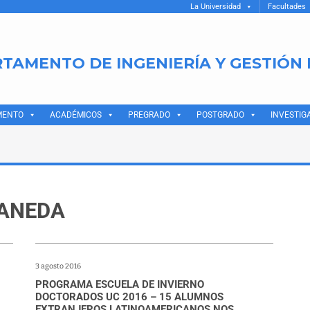
La Universidad
Facultades
TAMENTO DE INGENIERÍA Y GESTIÓN
MENTO
ACADÉMICOS
PREGRADO
POSTGRADO
INVESTIG
RANEDA
3 agosto 2016
PROGRAMA ESCUELA DE INVIERNO
DOCTORADOS UC 2016 – 15 ALUMNOS
EXTRANJEROS LATINOAMERICANOS NOS