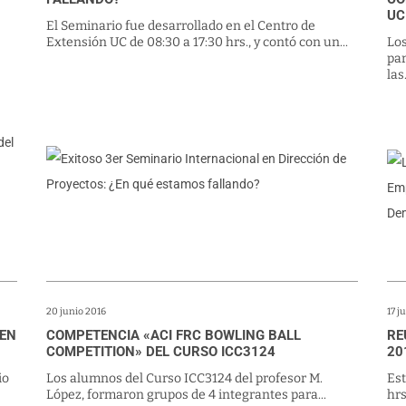
UC
El Seminario fue desarrollado en el Centro de
Extensión UC de 08:30 a 17:30 hrs., y contó con un...
Lo
pa
las.
20 junio 2016
17 j
 EN
COMPETENCIA «ACI FRC BOWLING BALL
RE
COMPETITION» DEL CURSO ICC3124
20
io
Los alumnos del Curso ICC3124 del profesor M.
Est
López, formaron grupos de 4 integrantes para...
hrs