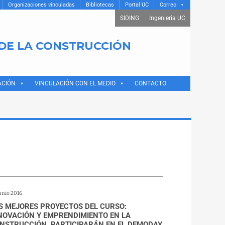
Organizaciones vinculadas
Bibliotecas
Portal UC
Correo
SIDING
Ingeniería UC
 DE LA CONSTRUCCIÓN
ACIÓN
VINCULACIÓN CON EL MEDIO
CONTACTO
unio 2016
S MEJORES PROYECTOS DEL CURSO:
NOVACIÓN Y EMPRENDIMIENTO EN LA
NSTRUCCIÓN, PARTICIPARÁN EN EL DEMODAY