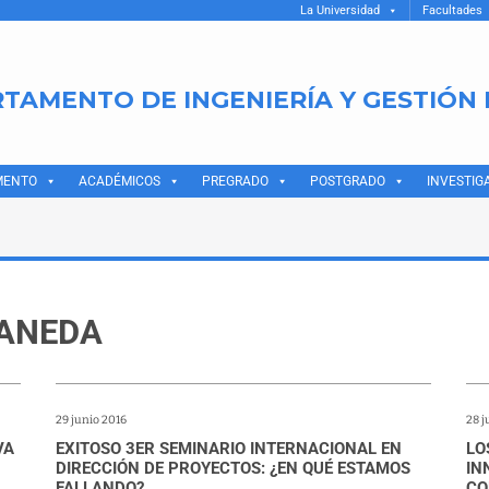
La Universidad
Facultades
TAMENTO DE INGENIERÍA Y GESTIÓN
MENTO
ACADÉMICOS
PREGRADO
POSTGRADO
INVESTIG
RANEDA
29 junio 2016
28 j
VA
EXITOSO 3ER SEMINARIO INTERNACIONAL EN
LO
DIRECCIÓN DE PROYECTOS: ¿EN QUÉ ESTAMOS
IN
FALLANDO?
CO