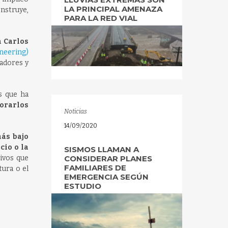
LA PRINCIPAL AMENAZA
onstruye,
PARA LA RED VIAL
n Carlos
ineering)
ladores y
s que ha
porarlos
Noticias
14/09/2020
más bajo
cio o la
SISMOS LLAMAN A
tivos que
CONSIDERAR PLANES
FAMILIARES DE
tura o el
EMERGENCIA SEGÚN
ESTUDIO