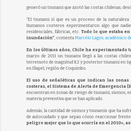
generó un tsunami que azotó las costas chilenas, desde
“El tsunami sí que es un proceso de la naturaleza
humanos costeros experimentaron algo que nadie vi
residenciales, fábricas, etc.
Todo lo que estaba en
inundación”
, comenta
Marcelo Lagos, académico del
En los últimos años, Chile ha experimentado 
marzo de 2011 un tsunami llegó a las costas chile
terremoto de magnitud 8,2 y posterior tsunami en Iq
en Illapel, región de Coquimbo.
El uso de señaléticas que indican las zonas 
costeras, el Sistema de Alerta de Emergencia (
encuentran en zonas de riesgo de tsunami, sismos, er
materia preventiva que se han aplicado.
Además, la cantidad de sismos y tsunamis que ha suf
de autocuidado y que sepan cómo reaccionar frente
peligro mejor que lo que ocurría en el 2010», a