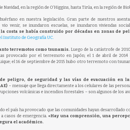
 Navidad, en la región de O’Higgins, hasta Tirúa, en la región de Bio
 huérfano en nuestra legislación. Gran parte de nuestros asent
o venir, se inundaron escuelas, se inundaron viviendas social
 la costa se había construido por décadas en zonas de pe
 Instituto de Geografía UC.
tanto terremotos como tsunamis.
Luego de la catástrofe de 2010,
nas provocado por el terremoto en Japón; el 1 de abril de 2014
uique; el 16 de septiembre de 2015 hubo otro terremoto con tsunam
de peligro, de seguridad y las vías de evacuación en la
SAE)
– mensaje que llega directamente a los celulares de las person
upciones volcánicas e incendios forestales – son algunos de los a
rido el país ha provocado que las comunidades hayan desarrollado 
 a casos de emergencia.
«Hay una comprensión, una percepc
segura el académico.