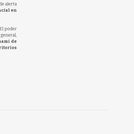
de alerta
ncial en
 El poder
 general,
unami de
ritorios