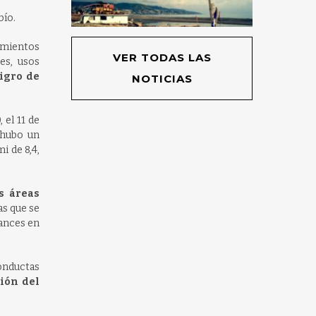
bío.
amientos
VER TODAS LAS
es, usos
ligro de
NOTICIAS
 el 11 de
 hubo un
i de 8,4,
s áreas
as que se
vances en
conductas
ión del