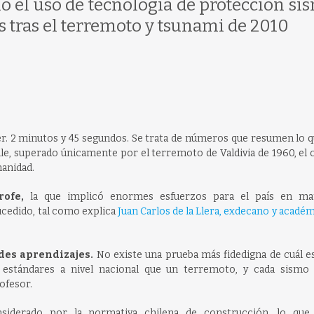
o el uso de tecnología de protección sís
s tras el terremoto y tsunami de 2010
ter. 2 minutos y 45 segundos. Se trata de números que resumen lo q
e, superado únicamente por el terremoto de Valdivia de 1960, el c
manidad.
ofe,
la que implicó enormes esfuerzos para el país en ma
ucedido, tal como explica
Juan Carlos de la Llera, exdecano y académ
des aprendizajes.
No existe una prueba más fidedigna de cuál es
os estándares a nivel nacional que un terremoto, y cada sismo
ofesor.
iderado por la normativa chilena de construcción, lo que