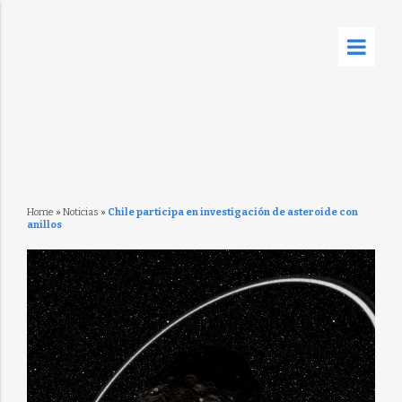
Home
»
Noticias
»
Chile participa en investigación de asteroide con
anillos