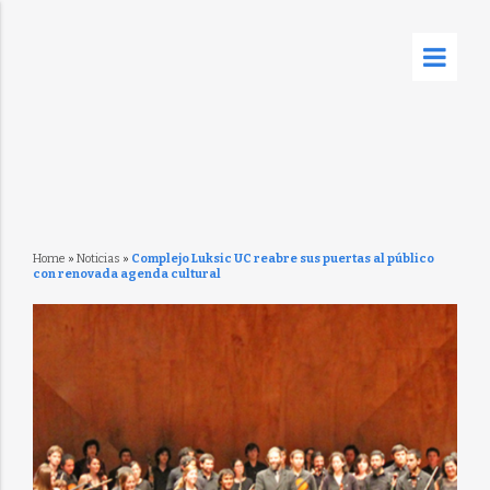
Home
»
Noticias
»
Complejo Luksic UC reabre sus puertas al público
con renovada agenda cultural