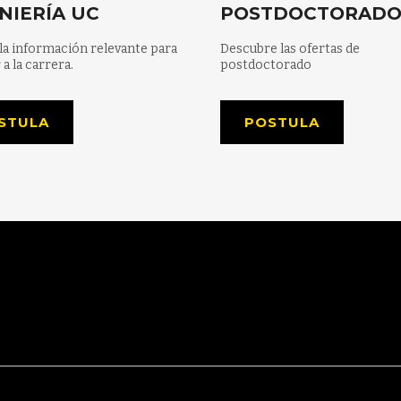
NIERÍA UC
POSTDOCTORAD
la información relevante para
Descubre las ofertas de
 a la carrera.
postdoctorado
STULA
POSTULA