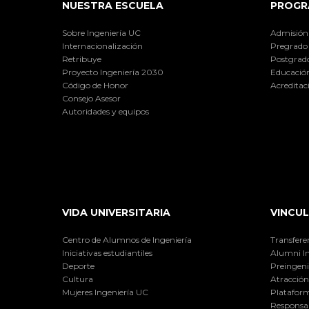
NUESTRA ESCUELA
PROGR
Sobre Ingeniería UC
Admisión
Internacionalización
Pregrado
Retribuye
Postgrad
Proyecto Ingeniería 2030
Educación
Código de Honor
Acreditac
Consejo Asesor
Autoridades y equipos
VIDA UNIVERSITARIA
VINCUL
Centro de Alumnos de Ingeniería
Transfere
Iniciativas estudiantiles
Alumni I
Deporte
Preingeni
Cultura
Atracción 
Mujeres Ingeniería UC
Plataform
Responsab