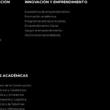
ACIÓN
INNOVACIÓN Y EMPRENDIMIENTO
Ecosistema de emprendimiento
Formación académica
Programas extracurriculares
Emprendimiento Social
Apoyo al emprendimiento
Alumnos emprendedores
a
S ACADÉMICAS
ión de la Construcción
tural y Geotécnica
lica y Ambiental
nsporte y Logística
ial y de Sistemas
ica y Metalúrgica