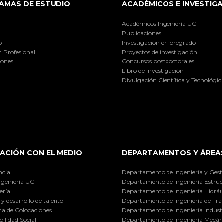
AMAS DE ESTUDIO
ACADÉMICOS E INVESTIG
Académicos Ingeniería UC
Publicaciones
o
Investigación en pregrado
 Profesional
Proyectos de investigación
iones
Concursos postdoctorales
Libro de Investigación
Divulgación Científica y Tecnológic
ACIÓN CON EL MEDIO
DEPARTAMENTOS Y ÁREA
ncia
Departamento de Ingeniería y Gest
ngeniería UC
Departamento de Ingeniería Estruc
ería
Departamento de Ingeniería Hidráu
y desarrollo de talento
Departamento de Ingeniería de Tra
a de Colocaciones
Departamento de Ingeniería Industr
ilidad Social
Departamento de Ingeniería Mecán