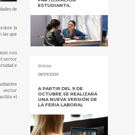
ESTUDIANTIL
dades de
sobre la
n las que
 sumó con
el sector
ersidad e
Noticias
28/09/2020
tudiantes
A PARTIR DEL 9 DE
l sector
OCTUBRE SE REALIZARÁ
cilita el
UNA NUEVA VERSIÓN DE
LA FERIA LABORAL