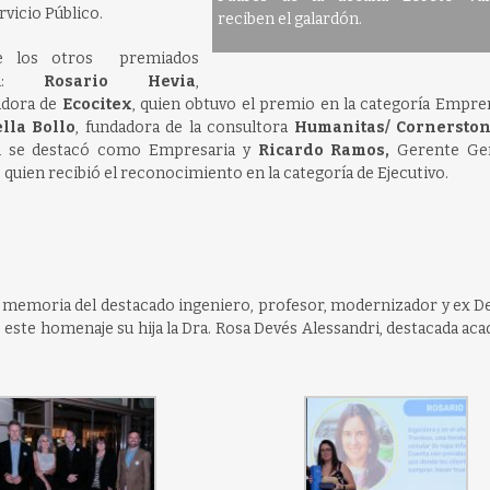
rvicio Público.
reciben el galardón.
e los otros premiados
:
Rosario Hevia
,
adora de
Ecocitex
, quien obtuvo el premio en la categoría Empre
lla Bollo
, fundadora de la consultora
Humanitas/ Cornerston
n se destacó como Empresaria y
Ricardo Ramos,
Gerente Gen
,
quien recibió el reconocimiento en la categoría de Ejecutivo.
 la memoria del destacado ingeniero, profesor, modernizador y ex 
ió este homenaje su hija la Dra. Rosa Devés Alessandri, destacada ac