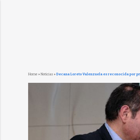
Home
»
Noticias
»
Decana Loreto Valenzuela es reconocida por p