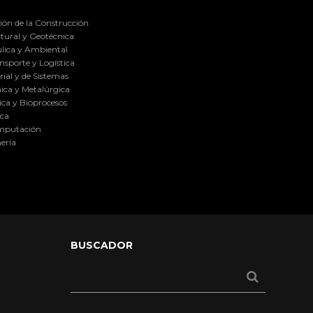
ión de la Construcción
tural y Geotécnica
lica y Ambiental
nsporte y Logística
ial y de Sistemas
ica y Metalúrgica
ca y Bioprocesos
ica
omputación
ería
BUSCADOR