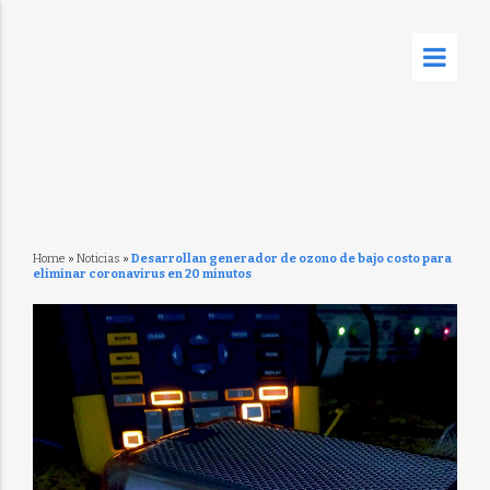
Home
»
Noticias
»
Desarrollan generador de ozono de bajo costo para
eliminar coronavirus en 20 minutos