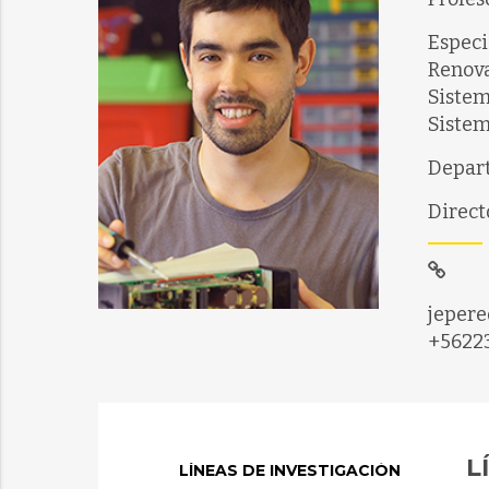
Especi
Renova
Sistem
Siste
Depart
Direct
jepere
+5622
L
LÍNEAS DE INVESTIGACIÓN