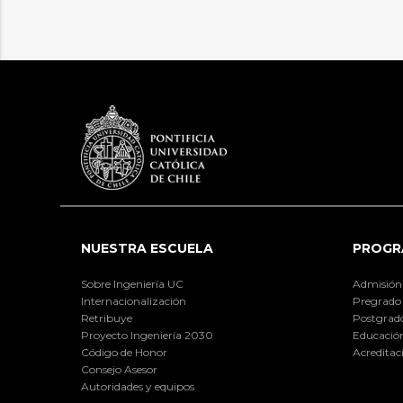
NUESTRA ESCUELA
PROGR
Sobre Ingeniería UC
Admisión
Internacionalización
Pregrado
Retribuye
Postgrad
Proyecto Ingeniería 2030
Educación
Código de Honor
Acreditac
Consejo Asesor
Autoridades y equipos