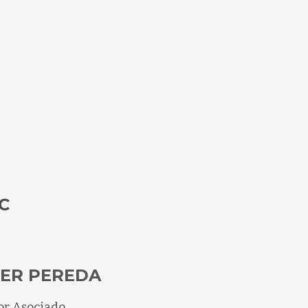
C
IER PEREDA
or Asociado