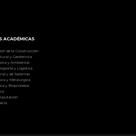
S ACADÉMICAS
ión de la Construcción
tural y Geotécnica
lica y Ambiental
nsporte y Logística
ial y de Sistemas
ica y Metalúrgica
ca y Bioprocesos
ica
omputación
ería