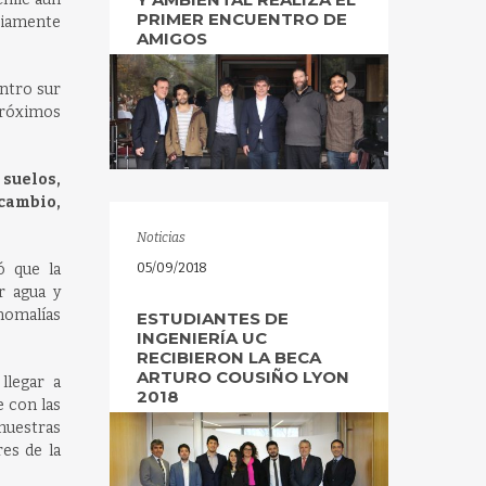
PRIMER ENCUENTRO DE
riamente
AMIGOS
entro sur
 próximos
 suelos,
cambio,
Noticias
ó que la
05/09/2018
r agua y
anomalías
ESTUDIANTES DE
INGENIERÍA UC
RECIBIERON LA BECA
ARTURO COUSIÑO LYON
llegar a
2018
 con las
muestras
res de la