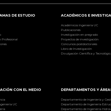
AMAS DE ESTUDIO
ACADÉMICOS E INVESTIG
Académicos Ingeniería UC
Publicaciones
o
Investigación en pregrado
 Profesional
Proyectos de investigación
iones
Concursos postdoctorales
Libro de Investigación
Divulgación Científica y Tecnológic
ACIÓN CON EL MEDIO
DEPARTAMENTOS Y ÁREA
ncia
Departamento de Ingeniería y Gest
ngeniería UC
Departamento de Ingeniería Estruc
ería
Departamento de Ingeniería Hidráu