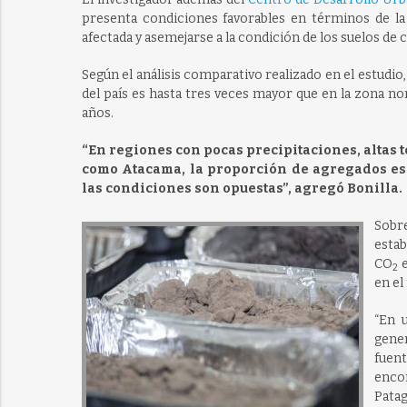
presenta condiciones favorables en términos de la
afectada y asemejarse a la condición de los suelos de 
Según el análisis comparativo realizado en el estudio
del país es hasta tres veces mayor que en la zona n
años.
“En regiones con pocas precipitaciones, altas 
como Atacama, la proporción de agregados es 
las condiciones son opuestas”, agregó Bonilla.
Sobr
estab
CO
e
2
en el
“En 
gener
fuen
encon
Patag