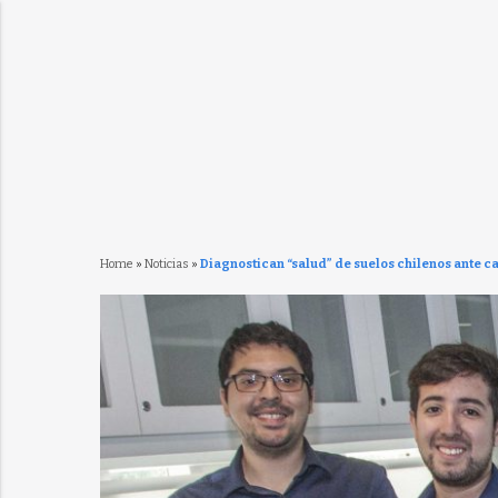
Home
»
Noticias
»
Diagnostican “salud” de suelos chilenos ante c