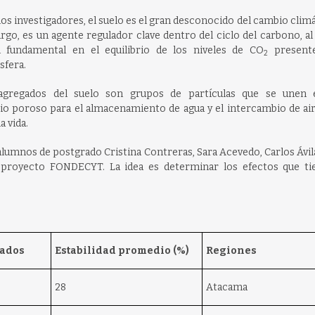
los investigadores, el suelo es el gran desconocido del cambio climá
go, es un agente regulador clave dentro del ciclo del carbono, al
l fundamental en el equilibrio de los niveles de CO
presente
2
sfera.
agregados del suelo son grupos de partículas que se unen 
io poroso para el almacenamiento de agua y el intercambio de air
 vida.
lumnos de postgrado Cristina Contreras, Sara Acevedo, Carlos Ávila
 proyecto FONDECYT. La idea es determinar los efectos que ti
gados
Estabilidad promedio (%)
Regiones
28
Atacama