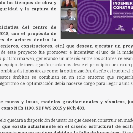
do los tiempos de obra y
guridad y la captura de
iciativa del Centro de
018, con el propósito de
es de actores dentro la
genieros, constructores, etc.) que desean ejecutar un pro
 de este proyecto fue promover e incentivar el uso de la made
ta plataforma web, generando un interés entre los actores relevan
omo equipo de investigación, sabíamos desde el principio que era un
combina distintas áreas como la optimización, diseño estructural,
s estos ámbitos se combinan en un solo entorno que requer
algoritmo de optimización debía hacerse cargo para llegar a una s
de muros y losas, modelos gravitacionales y sísmicos, ju
 como NCh 1198, SDPWS 2015 y NCh 433.
delo quedará a disposición de usuarios que deseen construir en mad
que existe actualmente en el diseño estructural de edifi
 construyen en madera debido a la falta de know-how.
Si se