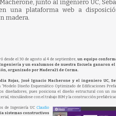
é Macherone, junto al ingeniero UC, Seba
 en una plataforma web a disposici
en madera.
ró desde el 30 de agosto al 4 de septiembre,
un equipo conform
a Ingeniería y un exalumnos de nuestra Escuela ganaron e
ción, organizado por Madera21 de Corma.
udia Rojas, José Ignacio Macherone y el ingeniero UC, Se
n “Modelo Diseño Esquemático Optimizado de Edificaciones Prefa
los diseñadores, pues posiciona el diseño estructural con un m
rial, vinculándose con el trabajo BIM y la construcción prefabricad
cos de Ingeniería UC
Claudio
ia sistemas constructivos