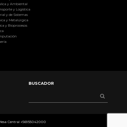
lica y Ambiental
nsporte y Logística
ial y de Sistemas
ica y Metalúrgica
ca y Bioprocesos
ica
omputación
ería
BUSCADOR
 Mesa Central
+56955042000