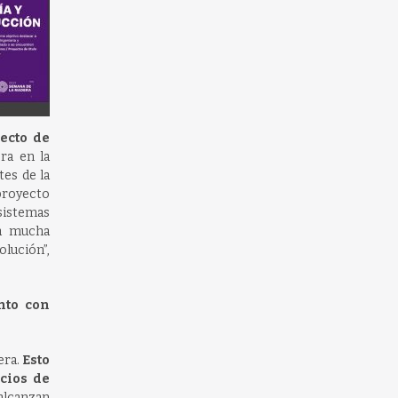
yecto de
ra en la
tes de la
 proyecto
 sistemas
ía mucha
olución”,
nto con
era.
Esto
cios de
 alcanzan