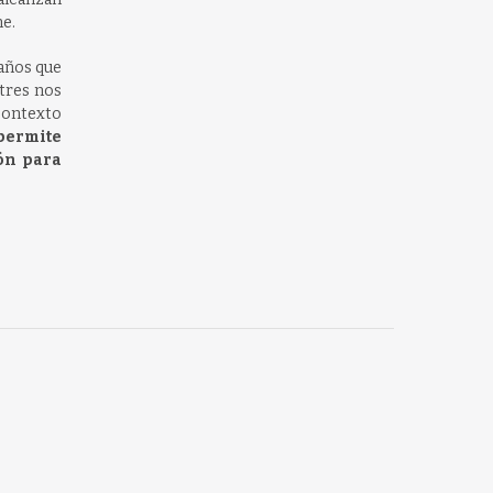
ne.
 años que
 tres nos
contexto
permite
ión para