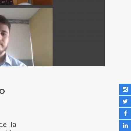
SO
de la