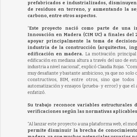
prefabricados e industrializados, disminuyen
de residuos en terreno, y aumentando la se
carbono, entre otros aspectos.
“
Este proyecto nació como parte de una in
Innovación en Madera (CIM UC) a finales del 2
apoyar principalmente la toma de decision
industria de la construcción (arquitectos, in
edificación en madera.
La motivación principal
edificación en mediana altura a través del uso de es
industria a nivel nacional”, explicó Claudia Rojas. “C
muy desafiante y bastante ambicioso, ya que no solo 
constructivos, BIM, entre otros, sino que todo
automatización y ensayos (prueba- y error) y que el 
enfatizó.
Su trabajo reconoce variables estructurales 
verificaciones según las normativas aplicables
“Al lanzar este proyecto a una plataforma web, el mo
permite disminuir la brecha de conocimiento 
madera, ya que muchos potenciales usuarios no