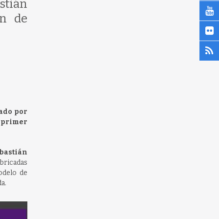
stián
ón de
ado por
l primer
bastián
bricadas
odelo de
a.