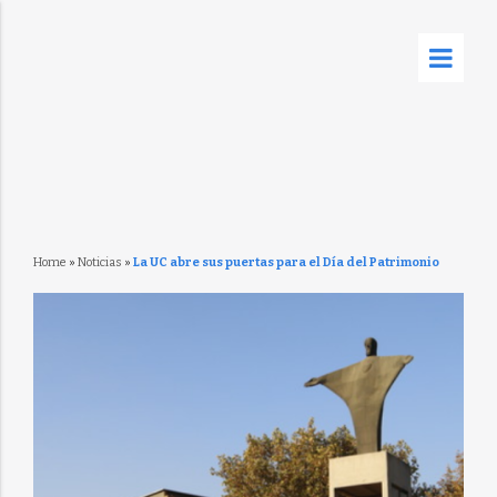
Home
»
Noticias
»
La UC abre sus puertas para el Día del Patrimonio