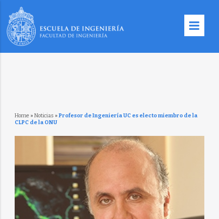
Home
»
Noticias
»
Profesor de Ingeniería UC es electo miembro de la
CLPC de la ONU