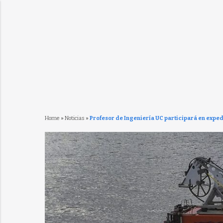
Home
»
Noticias
»
Profesor de Ingeniería UC participará en exped