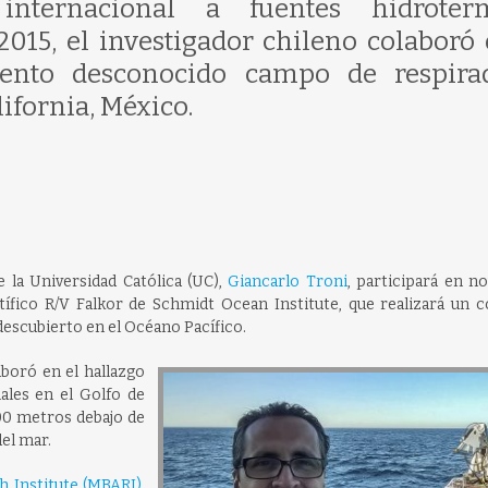
internacional a fuentes hidroter
 2015, el investigador chileno colaboró 
ento desconocido campo de respira
ifornia, México.
 la Universidad Católica (UC),
Giancarlo Troni
, participará en n
ífico R/V Falkor de Schmidt Ocean Institute, que realizará un 
escubierto en el Océano Pacífico.
aboró en el hallazgo
ales en el Golfo de
800 metros debajo de
del mar.
 Institute (MBARI)
,