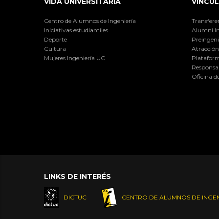
VIDA UNIVERSITARIA
VINCUL
Centro de Alumnos de Ingeniería
Transfere
Iniciativas estudiantiles
Alumni I
Deporte
Preingeni
Cultura
Atracción 
Mujeres Ingeniería UC
Plataform
Responsab
Oficina d
LINKS DE INTERÉS
DICTUC
CENTRO DE ALUMNOS DE INGEN