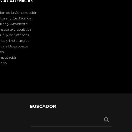
S ACADÉMICAS
ión de la Construcción
tural y Geotécnica
lica y Ambiental
nsporte y Logística
ial y de Sistemas
ica y Metalúrgica
ca y Bioprocesos
ica
omputación
ería
BUSCADOR