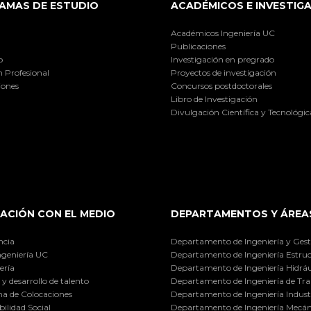
AMAS DE ESTUDIO
ACADÉMICOS E INVESTIG
Académicos Ingeniería UC
Publicaciones
o
Investigación en pregrado
 Profesional
Proyectos de investigación
iones
Concursos postdoctorales
Libro de Investigación
Divulgación Científica y Tecnológic
ACIÓN CON EL MEDIO
DEPARTAMENTOS Y ÁREA
ncia
Departamento de Ingeniería y Gest
ngeniería UC
Departamento de Ingeniería Estruc
ería
Departamento de Ingeniería Hidráu
y desarrollo de talento
Departamento de Ingeniería de Tra
a de Colocaciones
Departamento de Ingeniería Industr
ilidad Social
Departamento de Ingeniería Mecán