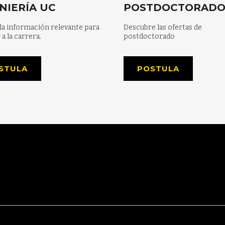
NIERÍA UC
POSTDOCTORAD
la información relevante para
Descubre las ofertas de
 a la carrera.
postdoctorado
STULA
POSTULA