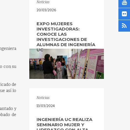
Noticias
20/03/2026
EXPO MUJERES
INVESTIGADORAS:
CONOCE LAS
INVESTIGACIONES DE
ALUMNAS DE INGENIERÍA
ingeniera
UC
ño con su
ficado de
ue así lo
Noticias
13/03/2024
iantado y
obado de
INGENIERÍA UC REALIZA
SEMINARIO MUJER Y
LIDERAZGO CON ALTA