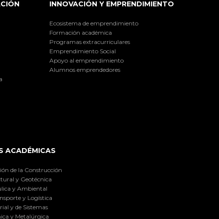
ACIÓN
INNOVACIÓN Y EMPRENDIMIENTO
Ecosistema de emprendimiento
Formación académica
Programas extracurriculares
Emprendimiento Social
Apoyo al emprendimiento
Alumnos emprendedores
a
S ACADÉMICAS
ión de la Construcción
tural y Geotécnica
lica y Ambiental
nsporte y Logística
ial y de Sistemas
ica y Metalúrgica