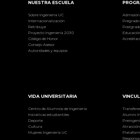
NUESTRA ESCUELA
PROGR
Sobre Ingeniería UC
Admisión
Internacionalización
Pregrado
Retribuye
Postgrad
Proyecto Ingeniería 2030
Educación
Código de Honor
Acreditac
Consejo Asesor
Autoridades y equipos
VIDA UNIVERSITARIA
VINCUL
Centro de Alumnos de Ingeniería
Transfere
Iniciativas estudiantiles
Alumni I
Deporte
Preingeni
Cultura
Atracción 
Mujeres Ingeniería UC
Plataform
Responsab