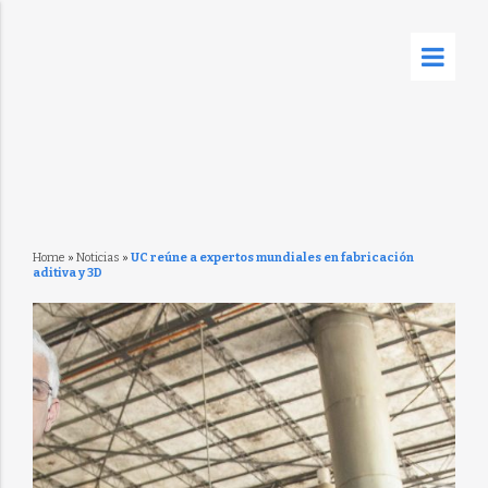
Home
»
Noticias
»
UC reúne a expertos mundiales en fabricación
aditiva y 3D