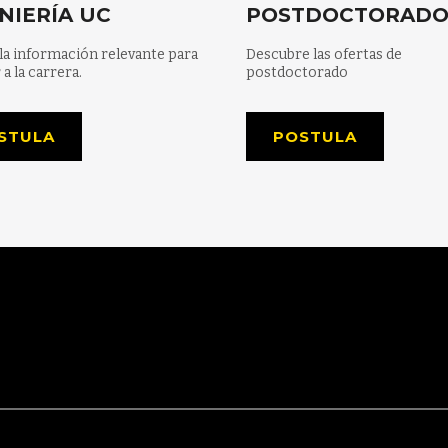
NIERÍA UC
POSTDOCTORAD
la información relevante para
Descubre las ofertas de
 a la carrera.
postdoctorado
STULA
POSTULA