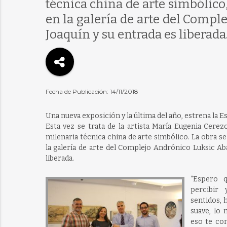
técnica china de arte simbólico
en la galería de arte del Comp
Joaquín y su entrada es liberada
Fecha de Publicación: 14/11/2018
Una nueva exposición y la última del año, estrena la Es
Esta vez se trata de la artista María Eugenia Cere
milenaria técnica china de arte simbólico. La obra s
la galería de arte del Complejo Andrónico Luksic A
liberada.
“Espero q
percibir 
sentidos, 
suave, lo 
eso te con