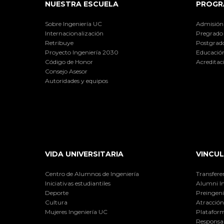
NUESTRA ESCUELA
PROGR
Sobre Ingeniería UC
Admisión
Internacionalización
Pregrado
Retribuye
Postgrad
Proyecto Ingeniería 2030
Educación
Código de Honor
Acreditac
Consejo Asesor
Autoridades y equipos
VIDA UNIVERSITARIA
VINCUL
Centro de Alumnos de Ingeniería
Transfere
Iniciativas estudiantiles
Alumni I
Deporte
Preingeni
Cultura
Atracción 
Mujeres Ingeniería UC
Plataform
Responsab