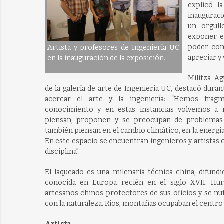
explicó l
inauguraci
un orgul
exponer e
poder com
Artista y profesores de Ingeniería UC
apreciar y 
en la inauguración de la exposición.
Militza A
de la galería de arte de Ingeniería UC, destacó duran
acercar el arte y la ingeniería: “Hemos fragm
conocimiento y en estas instancias volvemos a r
piensan, proponen y se preocupan de problemas 
también piensan en el cambio climático, en la energía, 
En este espacio se encuentran ingenieros y artistas
disciplina”.
El laqueado es una milenaria técnica china, difund
conocida en Europa recién en el siglo XVII. Hur
artesanos chinos protectores de sus oficios y se nu
con la naturaleza. Ríos, montañas ocupaban el centro 