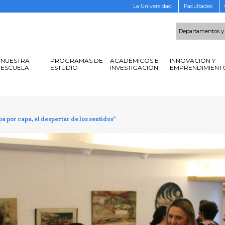
La Universidad
Facultades
Departamentos y
NUESTRA
PROGRAMAS DE
ACADÉMICOS E
INNOVACIÓN Y
ESCUELA
ESTUDIO
INVESTIGACIÓN
EMPRENDIMIENT
pa por capa, el despertar de los sentidos”