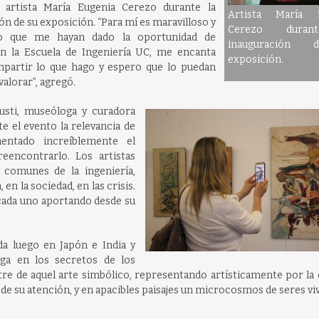
a artista María Eugenia Cerezo durante la
Artista María E
ón de su exposición. “Para mí es maravilloso y
Cerezo duran
lo que me hayan dado la oportunidad de
inauguración
n la Escuela de Ingeniería UC, me encanta
exposición.
partir lo que hago y espero que lo puedan
valorar”, agregó.
gusti, museóloga y curadora
te el evento la relevancia de
entado increíblemente el
eencontrarlo. Los artistas
comunes de la ingeniería,
en la sociedad, en las crisis.
 cada uno aportando desde su
ida luego en Japón e India y
ga en los secretos de los
tre de aquel arte simbólico, representando artísticamente por la
de su atención, y en apacibles paisajes un microcosmos de seres viv