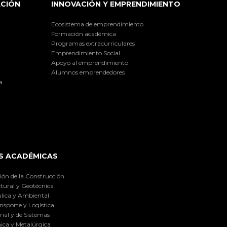
ACIÓN
INNOVACIÓN Y EMPRENDIMIENTO
Ecosistema de emprendimiento
Formación académica
Programas extracurriculares
Emprendimiento Social
Apoyo al emprendimiento
Alumnos emprendedores
a
S ACADÉMICAS
ión de la Construcción
tural y Geotécnica
lica y Ambiental
nsporte y Logística
ial y de Sistemas
ica y Metalúrgica