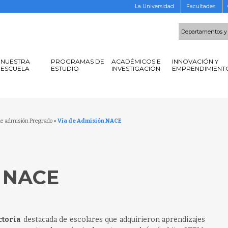
La Universidad
Facultades
Departamentos y
NUESTRA
PROGRAMAS DE
ACADÉMICOS E
INNOVACIÓN Y
ESCUELA
ESTUDIO
INVESTIGACIÓN
EMPRENDIMIENT
de admisión Pregrado
»
Vía de Admisión NACE
 NACE
ctoria
destacada de escolares que adquirieron aprendizajes