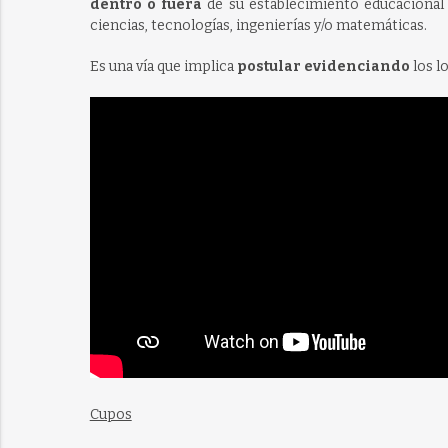
dentro o fuera
de su establecimiento educacional
ciencias, tecnologías, ingenierías y/o matemáticas.
Es una vía que implica
postular evidenciando
los l
Cupos