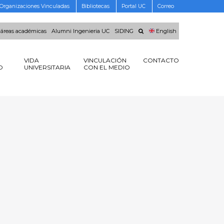
Organizaciones Vinculadas
Bibliotecas
Portal UC
Correo
 áreas académicas
Alumni Ingenieria UC
SIDING
English
VIDA
VINCULACIÓN
CONTACTO
O
UNIVERSITARIA
CON EL MEDIO