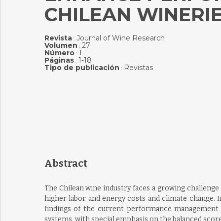
CHILEAN WINERI
Revista
Journal of Wine Research
:
Volumen
27
:
Número
1
:
Páginas
1-18
:
Tipo de publicación
Revistas
:
Abstract
The Chilean wine industry faces a growing challenge 
higher labor and energy costs and climate change. I
findings of the current performance management 
systems, with special emphasis on the balanced scorec