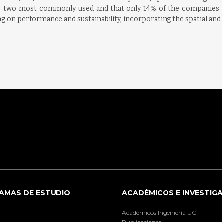
 the two most commonly used and that only 14% of the companies 
g on performance and sustainability, incorporating the spatial and
AMAS DE ESTUDIO
ACADÉMICOS E INVESTIG
Académicos Ingeniería UC
Publicaciones