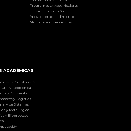
Programas extracurriculares
Emprendimiento Social
Apoyo al emprendimiento
Alumnos emprendedores
a
S ACADÉMICAS
ión de la Construcción
tural y Geotécnica
lica y Ambiental
nsporte y Logística
ial y de Sistemas
ica y Metalúrgica
ca y Bioprocesos
ica
omputación