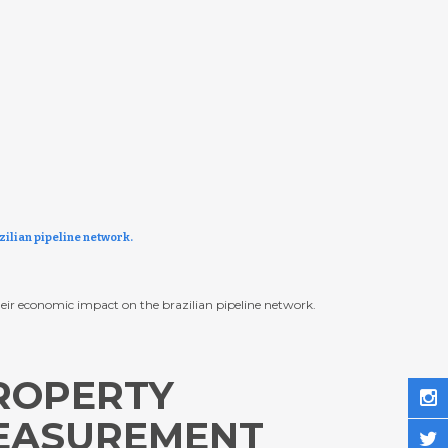
zilian pipeline network.
heir economic impact on the brazilian pipeline network.
PROPERTY
MEASUREMENT