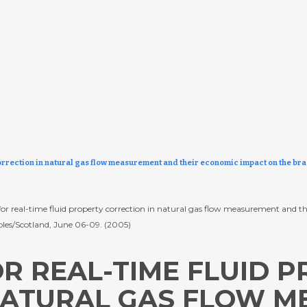
correction in natural gas flow measurement and their economic impact on the bra
s for real-time fluid property correction in natural gas flow measurement and t
es/Scotland, June 06-09. (2005)
OR REAL-TIME FLUID 
NATURAL GAS FLOW 