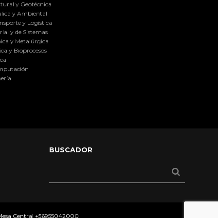
tural y Geotécnica
lica y Ambiental
nsporte y Logística
ial y de Sistemas
ica y Metalúrgica
ca y Bioprocesos
ica
omputación
ería
BUSCADOR
 Mesa Central
+56955042000