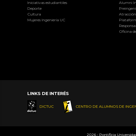
Iniciativas estudiantiles
Alumni I
Deporte
Preingeni
Cultura
Atracción 
Mujeres Ingeniería UC
Plataform
Responsab
Oficina d
LINKS DE INTERÉS
DICTUC
CENTRO DE ALUMNOS DE INGEN
2026 - Pontificia Universid