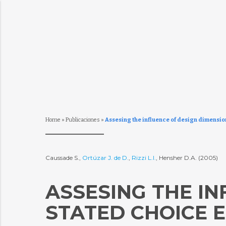
Home
»
Publicaciones
»
Assesing the influence of design dimensio
Caussade S.,
Ortúzar J. de D.
,
Rizzi L.I.
, Hensher D.A. (2005)
ASSESING THE IN
STATED CHOICE 