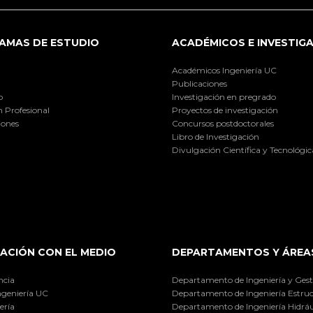
AMAS DE ESTUDIO
ACADÉMICOS E INVESTIG
Académicos Ingeniería UC
Publicaciones
o
Investigación en pregrado
 Profesional
Proyectos de investigación
iones
Concursos postdoctorales
Libro de Investigación
Divulgación Científica y Tecnológic
ACIÓN CON EL MEDIO
DEPARTAMENTOS Y ÁREA
ncia
Departamento de Ingeniería y Gest
ngeniería UC
Departamento de Ingeniería Estruc
ería
Departamento de Ingeniería Hidráu