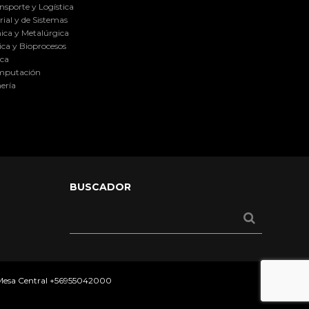
nsporte y Logística
ial y de Sistemas
ica y Metalúrgica
ca y Bioprocesos
ica
omputación
ería
BUSCADOR
 Mesa Central
+56955042000