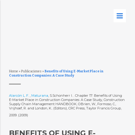
Home
»
Publicaciones
»
Benefits of Using E-Market Place in
Construction Companies: A Case Study
Alarcón L. F.
,
Maturana
, S.Schonherr I. . Chapter 17: Benefits of Using
E-Market Place in Construction Companies: A Case Study, Construction
Supply Chain Management HANDBOOK, OBrien, W., Formoso, C.,
Vrijhoef, R. and London, K.. (Editors), CRC Press, Taylor Francis Group,
2009. (2009)
BENEFITS OF USING E-