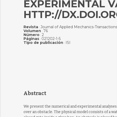
EXPERIMENTAL V
HTTP://DX.DOI.ORG
Revista
Journal of Applied Mechanics-Transaction
:
Volumen
76
:
Número
2
:
Páginas
021202-1-5
:
Tipo de publicación
ISI
:
Abstract
We present the numerical and experimental analyses 
over an obstacle. The physical model consists of a wat