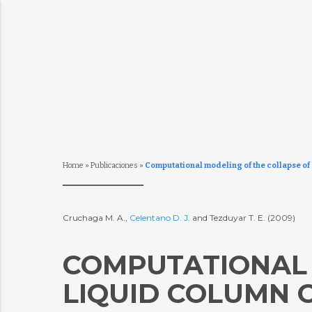
Home
»
Publicaciones
»
Computational modeling of the collapse of 
Cruchaga M. A.,
Celentano D. J.
and Tezduyar T. E. (2009)
COMPUTATIONAL 
LIQUID COLUMN 