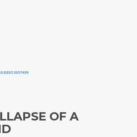
10.1115/1.3057439
LLAPSE OF A
ND