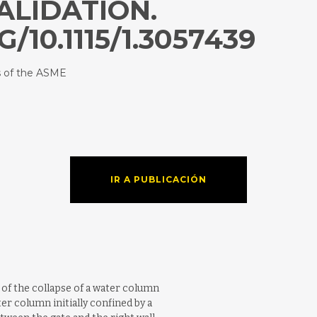
ALIDATION.
/10.1115/1.3057439
s of the ASME
IR A PUBLICACIÓN
of the collapse of a water column
er column initially confined by a