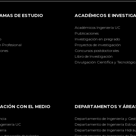
AMAS DE ESTUDIO
ACADÉMICOS E INVESTIG
Académicos Ingeniería UC
Publicaciones
o
Investigación en pregrado
 Profesional
Proyectos de investigación
iones
Concursos postdoctorales
Libro de Investigación
Divulgación Científica y Tecnológic
ACIÓN CON EL MEDIO
DEPARTAMENTOS Y ÁREA
ncia
Departamento de Ingeniería y Gest
ngeniería UC
Departamento de Ingeniería Estruc
ería
Departamento de Ingeniería Hidráu
y desarrollo de talento
Departamento de Ingeniería de Tra