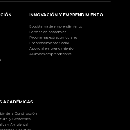
ACIÓN
INNOVACIÓN Y EMPRENDIMIENTO
Ecosistema de emprendimiento
Formación académica
Programas extracurriculares
Emprendimiento Social
Apoyo al emprendimiento
Alumnos emprendedores
a
S ACADÉMICAS
ión de la Construcción
tural y Geotécnica
lica y Ambiental
nsporte y Logística