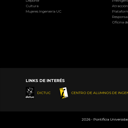
Deporte
Preingeni
Cultura
Atracción 
Mujeres Ingeniería UC
Plataform
Responsab
Oficina d
LINKS DE INTERÉS
DICTUC
CENTRO DE ALUMNOS DE INGEN
2026 - Pontificia Universid