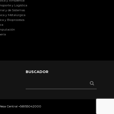
lica y Ambiental
nsporte y Logística
ial y de Sistemas
ica y Metalúrgica
ca y Bioprocesos
ica
omputación
ería
BUSCADOR
 Mesa Central
+56955042000