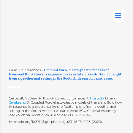
Home
»
Publicaciones
»
Coupled Poro-elasto-plastic models of
transient fluid Flow in response to a crustal strike-slip fault: insight
from a geothermal setting in the South Andrean volcanic zone.
Gerbault, M., Saez, F., Ruz Ginouvez, J., Iturrieta, P.,
Hurtado
, D., and
Cembrano
, J.: Coupled Poro-elasto-plastic models of transient fluid flow
in response to a crustal strike-slip fault : insight from a geothermal
setting in the South Andean volcanic zone, EGU General Assembly
2023, Vienna, Austria, 2428 Apr 2023, EGU23-4847,
https://doi.org/10.5194/egusphere-egu23-4847, 2023. (2023)