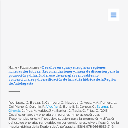
Home
»
Publicaciones
»
Desafíos en agua y energía en regiones
mineras desérticas, .Recomendaciones y líneas de discusion para la
promoción y difusión del uso de energías renovables no
convencionales y diversificación de la matriz hídrica de la Región
de Antofagasta
Rodríguez, C., Baeza, S., Campero, C., Matsuda, C., Veas, M.A., Romero, L.,
Del Piano, C., Gordillo, F.,
Vicuña
, S., Bonelli, S., Donoso, G.,
Sauma
, E.,
Gironás
, J., Pica, A., Valdés, J.M., Barton, J., Tapia, C., Frías, D. (2015)
Desafíos en agua y energía en regiones mineras desérticas,
.Recomendaciones y líneas de discusion para la promoción y difusión
del uso de energías renovables no convencionalesy diversificación de la
matriz hídrica de la Región de Antofagasta. ISBN: 978-956-8662-21-9.