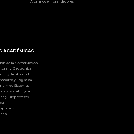
Alumnos emprendedores
a
S ACADÉMICAS
ión de la Construcción
tural y Geotécnica
lica y Ambiental
nsporte y Logística
ial y de Sistemas
ica y Metalúrgica
ca y Bioprocesos
ica
omputación
ería