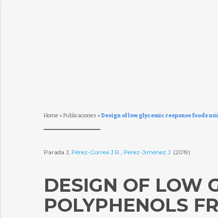
Home
»
Publicaciones
»
Design of low glycemic response foods us
Parada J,
Pérez-Correa J.R.
,
Pérez-Jiménez J.
(2019)
DESIGN OF LOW 
POLYPHENOLS F