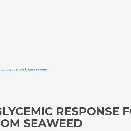
ing polyphenols from seaweed
GLYCEMIC RESPONSE 
ROM SEAWEED