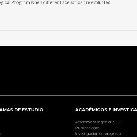
gical Program when different scenarios are evaluated.
AMAS DE ESTUDIO
ACADÉMICOS E INVESTIG
Académicos Ingeniería UC
Publicaciones
o
Investigación en pregrado