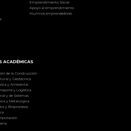
Emprendimiento Social
Apoyo al emprendimiento
Alumnos emprendedores
a
S ACADÉMICAS
ión de la Construcción
tural y Geotécnica
lica y Ambiental
nsporte y Logística
ial y de Sistemas
ica y Metalúrgica
ca y Bioprocesos
ica
omputación
ería