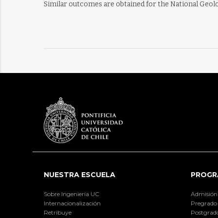
Similar outcomes are obtained for the National Geolo
NUESTRA ESCUELA
PROGR
Sobre Ingeniería UC
Admisión
Internacionalización
Pregrado
Retribuye
Postgrad