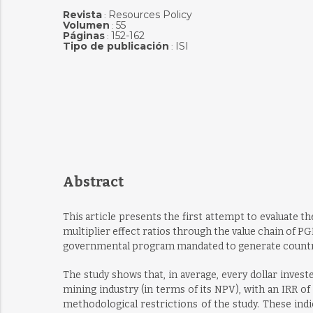
Revista
Resources Policy
:
Volumen
55
:
Páginas
152-162
:
Tipo de publicación
ISI
:
Abstract
This article presents the first attempt to evaluate t
multiplier effect ratios through the value chain of P
governmental program mandated to generate country
The study shows that, in average, every dollar inves
mining industry (in terms of its NPV), with an IRR o
methodological restrictions of the study. These indi