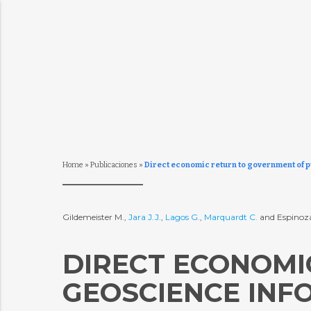
Home
»
Publicaciones
»
Direct economic return to government of p
Gildemeister M.,
Jara J.J.
,
Lagos G.
,
Marquardt C.
and Espinoza
DIRECT ECONOMI
GEOSCIENCE INF