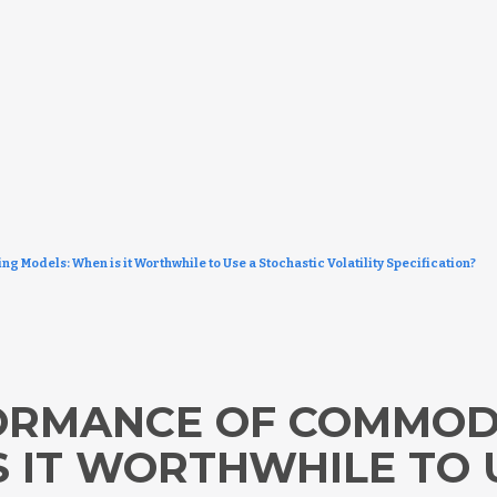
 Models: When is it Worthwhile to Use a Stochastic Volatility Specification?
ORMANCE OF COMMODI
S IT WORTHWHILE TO 