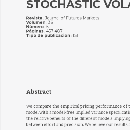
STOCHASTIC VOLA
Revista
Journal of Futures Markets
:
Volumen
36
:
Número
5
:
Páginas
457-487
:
Tipo de publicación
ISI
:
Abstract
We compare the empirical pricing performance of thre
model with a model-free implied variance speciﬁcation
the relative beneﬁts of the different models implyin
between effort and precision. We believe our results a