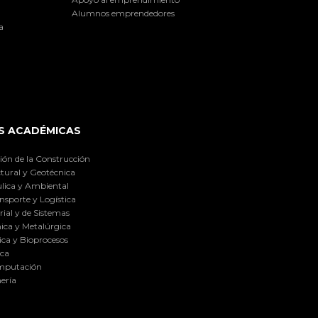
Alumnos emprendedores
a
S ACADÉMICAS
ión de la Construcción
tural y Geotécnica
lica y Ambiental
nsporte y Logística
ial y de Sistemas
ica y Metalúrgica
ca y Bioprocesos
ica
omputación
ería