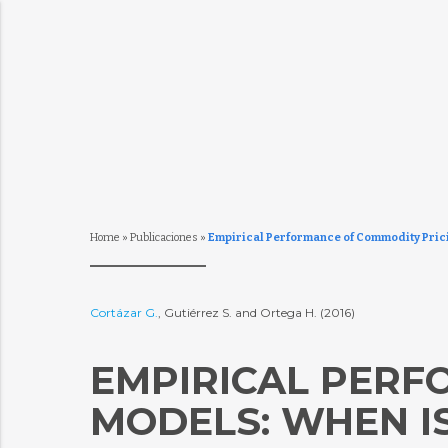
Home
»
Publicaciones
»
Empirical Performance of Commodity Pricing
Cortázar G.
, Gutiérrez S. and Ortega H. (2016)
EMPIRICAL PERF
MODELS: WHEN I