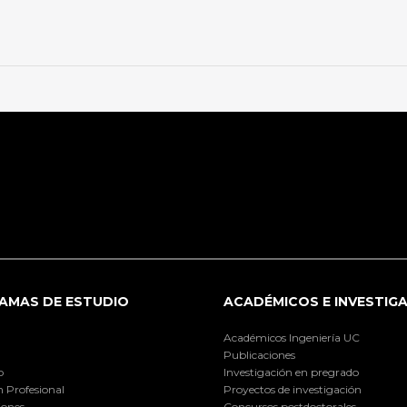
AMAS DE ESTUDIO
ACADÉMICOS E INVESTIG
Académicos Ingeniería UC
Publicaciones
o
Investigación en pregrado
 Profesional
Proyectos de investigación
iones
Concursos postdoctorales