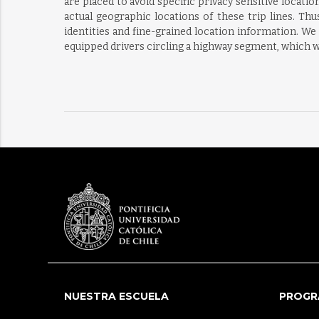
are placed to avoid specific privacy sensitive locati
actual geographic locations of these trip lines. Th
identities and fine-grained location information.
equipped drivers circling a highway segment, which w
NUESTRA ESCUELA
PROGR