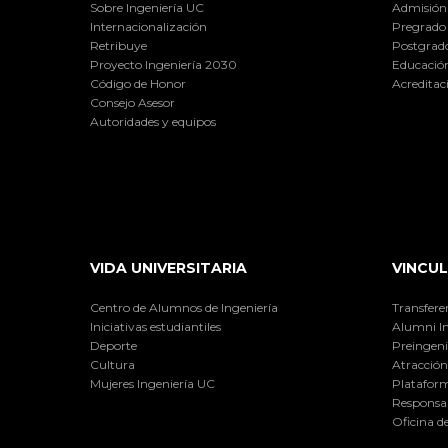
Sobre Ingeniería UC
Admisión
Internacionalización
Pregrado
Retribuye
Postgrad
Proyecto Ingeniería 2030
Educación
Código de Honor
Acreditac
Consejo Asesor
Autoridades y equipos
VIDA UNIVERSITARIA
VINCUL
Centro de Alumnos de Ingeniería
Transfere
Iniciativas estudiantiles
Alumni I
Deporte
Preingeni
Cultura
Atracción 
Mujeres Ingeniería UC
Plataform
Responsab
Oficina d