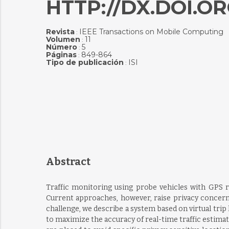
HTTP://DX.DOI.ORG
Revista
IEEE Transactions on Mobile Computing
:
Volumen
11
:
Número
5
:
Páginas
849-864
:
Tipo de publicación
ISI
:
Abstract
Traffic monitoring using probe vehicles with GPS r
Current approaches, however, raise privacy concerns
challenge, we describe a system based on virtual tri
to maximize the accuracy of real-time traffic estima