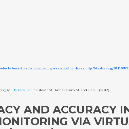
icle based traffic monitoring via virtual trip lines. http://dx.doi.org/10.1109/
ring R.,
Herrera J.C.
, Gruteser M., Annavaram M. and Ban J. (2012)
ACY AND ACCURACY IN
ONITORING VIA VIRTUA