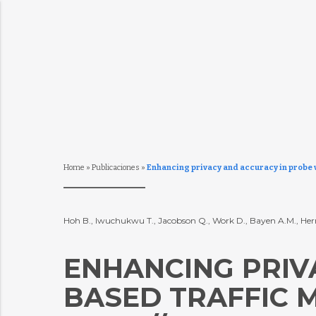
Home
»
Publicaciones
»
Enhancing privacy and accuracy in probe veh
Hoh B., Iwuchukwu T., Jacobson Q., Work D., Bayen A.M., Her
ENHANCING PRIV
BASED TRAFFIC M