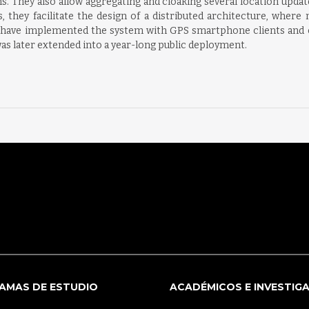
ons. They also allow aggregating and cloaking several location updat
us, they facilitate the design of a distributed architecture, wher
 We have implemented the system with GPS smartphone clients and
as later extended into a year-long public deployment.
AMAS DE ESTUDIO
ACADÉMICOS E INVESTIG