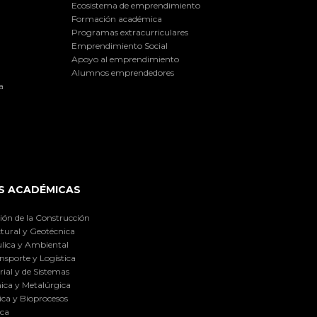
Ecosistema de emprendimiento
Formación académica
Programas extracurriculares
Emprendimiento Social
Apoyo al emprendimiento
Alumnos emprendedores
a
S ACADÉMICAS
ión de la Construcción
tural y Geotécnica
lica y Ambiental
nsporte y Logística
ial y de Sistemas
ica y Metalúrgica
ca y Bioprocesos
ica