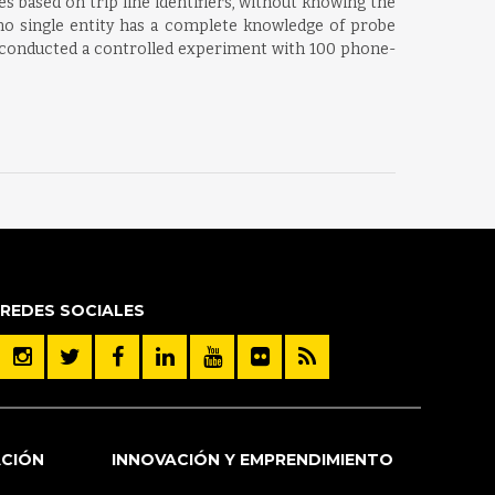
es based on trip line identifiers, without knowing the
e no single entity has a complete knowledge of probe
 conducted a controlled experiment with 100 phone-
REDES SOCIALES
ACIÓN
INNOVACIÓN Y EMPRENDIMIENTO