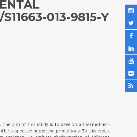
MENTAL
S11663-013-9815-Y
 The aim of this study is to develop a thermofluid-
the respective numerical predictions. To this end, a