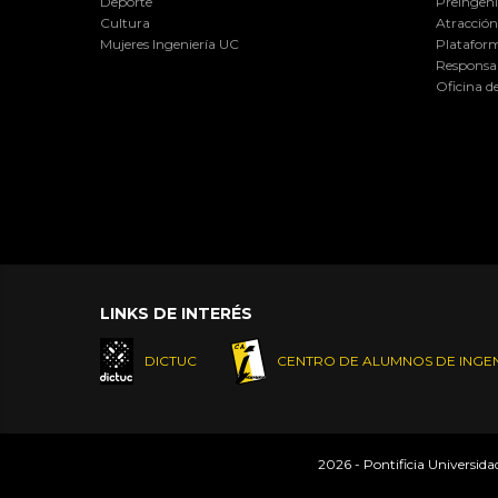
Deporte
Preingeni
Cultura
Atracción 
Mujeres Ingeniería UC
Plataform
Responsab
Oficina d
LINKS DE INTERÉS
DICTUC
CENTRO DE ALUMNOS DE INGEN
2026 - Pontificia Universid