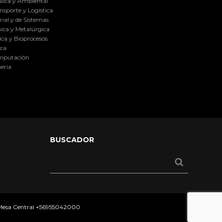
lica y Ambiental
nsporte y Logística
ial y de Sistemas
ica y Metalúrgica
ca y Bioprocesos
ica
omputación
ería
BUSCADOR
 Mesa Central
+56955042000