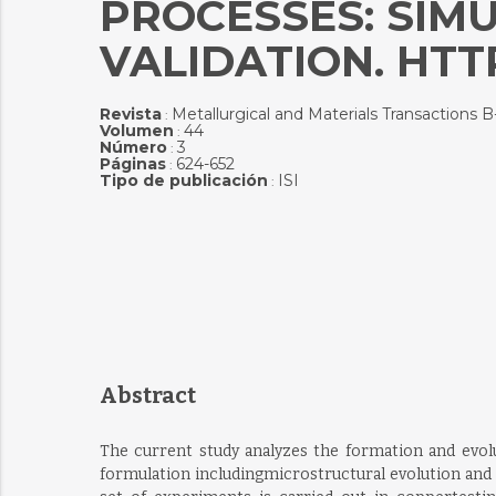
PROCESSES: SIM
VALIDATION. HTTP
Revista
Metallurgical and Materials Transactions 
:
Volumen
44
:
Número
3
:
Páginas
624-652
:
Tipo de publicación
ISI
:
Abstract
The current study analyzes the formation and evolu
formulation includingmicrostructural evolution and 