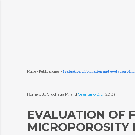
Home
»
Publicaciones
»
Evaluation of formation and evolution of m
Romero J., Cruchaga M. and
Celentano D.J.
(2013)
EVALUATION OF 
MICROPOROSITY I