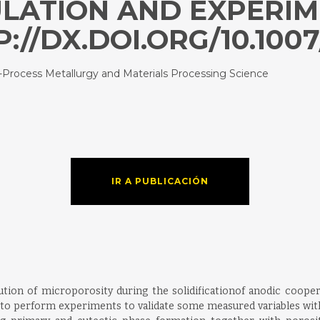
ULATION AND EXPERI
://DX.DOI.ORG/10.1007/
B-Process Metallurgy and Materials Processing Science
IR A PUBLICACIÓN
tion of microporosity during the solidificationof anodic cooper.
to perform experiments to validate some measured variables with