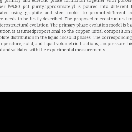
ng primary and eutectic phase formation together with porosity
er (99.80 pct purity,approximately) is poured into different
luated using graphite and steel molds to promotedifferent 
e needs to be firstly described. The proposed microstructural m
rostructural evolution. The primary phase evolution model is base
volution is assumedproportional to the copper initial compositio
solute distribution in the liquid andsolid phases. The correspondin
perature, solid, and liquid volumetric fractions, andpressure hist
red and validated with the experimental measurements.