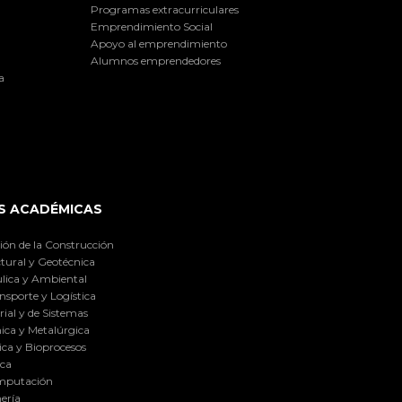
Programas extracurriculares
Emprendimiento Social
Apoyo al emprendimiento
Alumnos emprendedores
a
S ACADÉMICAS
ión de la Construcción
tural y Geotécnica
lica y Ambiental
nsporte y Logística
ial y de Sistemas
ica y Metalúrgica
ca y Bioprocesos
ica
omputación
ería