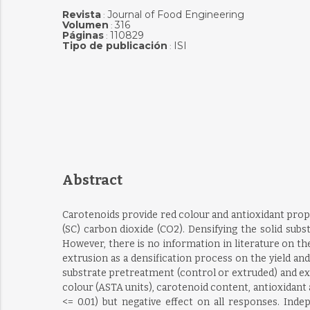
Revista
Journal of Food Engineering
:
Volumen
316
:
Páginas
110829
:
Tipo de publicación
ISI
:
Abstract
Carotenoids provide red colour and antioxidant prop
(SC) carbon dioxide (CO2). Densifying the solid sub
However, there is no information in literature on th
extrusion as a densification process on the yield an
substrate pretreatment (control or extruded) and ex
colour (ASTA units), carotenoid content, antioxidant ac
<= 0.01) but negative effect on all responses. In