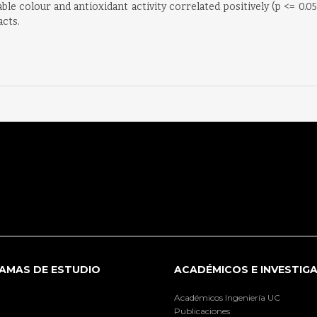
e colour and antioxidant activity correlated positively (p <= 0.05)
acts.
AMAS DE ESTUDIO
ACADÉMICOS E INVESTIG
Académicos Ingeniería UC
Publicaciones