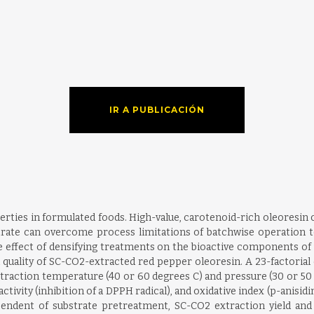
IR A PUBLICACIÓN
erties in formulated foods. High-value, carotenoid-rich oleoresin 
strate can overcome process limitations of batchwise operation t
e effect of densifying treatments on the bioactive components of 
d quality of SC-CO2-extracted red pepper oleoresin. A 23-factorial
traction temperature (40 or 60 degrees C) and pressure (30 or 50 
tivity (inhibition of a DPPH radical), and oxidative index (p-anisidin
dependent of substrate pretreatment, SC-CO2 extraction yield a