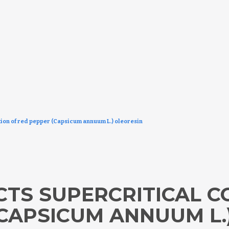
tion of red pepper (Capsicum annuum L.) oleoresin
CTS SUPERCRITICAL C
(CAPSICUM ANNUUM L.