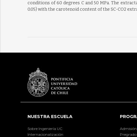
conditions of 60 degrees C and 50 MPa. The extractabl
0.05) with the carotenoid content of the SC-CO2 extr
NUESTRA ESCUELA
PROGR
Sobre Ingeniería UC
Admisión
Internacionalización
Pregrado