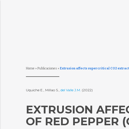
Home
»
Publicaciones
»
Extrusion affects supercritical CO2 extrac
Uquiche E., Millao S.,
del Valle J.M.
(2022)
EXTRUSION AFFE
OF RED PEPPER 