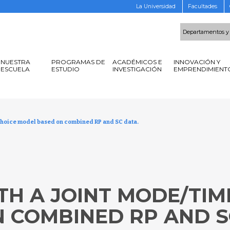
La Universidad
Facultades
Departamentos y
NUESTRA
PROGRAMAS DE
ACADÉMICOS E
INNOVACIÓN Y
ESCUELA
ESTUDIO
INVESTIGACIÓN
EMPRENDIMIENT
 choice model based on combined RP and SC data.
TH A JOINT MODE/TIM
 COMBINED RP AND S