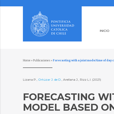
INICIO
Home
»
Publicaciones
»
Forecasting with a joint mode/time of day
Lizana P.,
Ortúzar J. de D.
, Arellana J., Rizz L.I. (2021)
FORECASTING WI
MODEL BASED ON