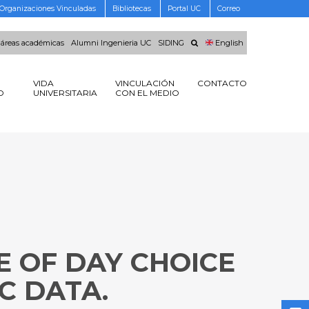
Organizaciones Vinculadas
Bibliotecas
Portal UC
Correo
 áreas académicas
Alumni Ingenieria UC
SIDING
English
VIDA
VINCULACIÓN
CONTACTO
O
UNIVERSITARIA
CON EL MEDIO
E OF DAY CHOICE
C DATA.