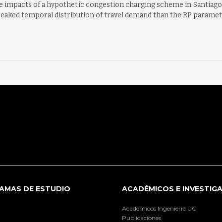
 impacts of a hypothetic congestion charging scheme in Santiago, 
eaked temporal distribution of travel demand than the RP paramet
AMAS DE ESTUDIO
ACADÉMICOS E INVESTIG
Académicos Ingeniería UC
Publicaciones