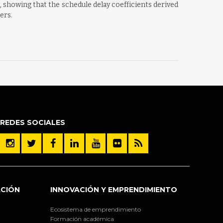
showing that the schedule delay coefficients derived
ers.
REDES SOCIALES
ACIÓN
INNOVACIÓN Y EMPRENDIMIENTO
Ecosistema de emprendimiento
Formación académica