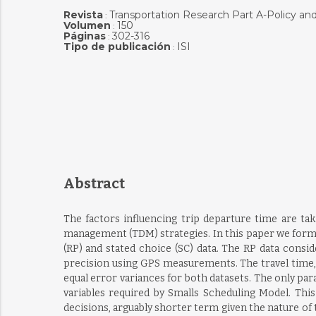
Revista
Transportation Research Part A-Policy and
:
Volumen
150
:
Páginas
302-316
:
Tipo de publicación
ISI
:
Abstract
The factors influencing trip departure time are ta
management (TDM) strategies. In this paper we form
(RP) and stated choice (SC) data. The RP data consid
precision using GPS measurements. The travel time, 
equal error variances for both datasets. The only par
variables required by Smalls Scheduling Model. Th
decisions, arguably shorter term given the nature of