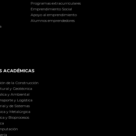
Programas extracurriculares
Emprendimiento Social
Apoyo al emprendimiento
Alumnos emprendedores
a
S ACADÉMICAS
ión de la Construcción
tural y Geotécnica
lica y Ambiental
nsporte y Logística
ial y de Sistemas
ica y Metalúrgica
ca y Bioprocesos
ica
omputación
ería