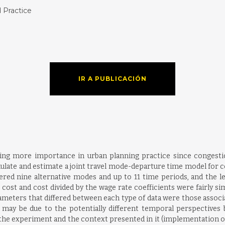
 Practice
IR A PUBLICACIÓN
king more importance in urban planning practice since congesti
ulate and estimate a joint travel mode-departure time model for
ered nine alternative modes and up to 11 time periods, and the le
cost and cost divided by the wage rate coefficients were fairly si
ameters that differed between each type of data were those associa
is may be due to the potentially different temporal perspective
 the experiment and the context presented in it (implementation of