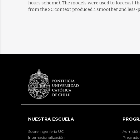
hours scheme). The models were used to forecast the
from the SC context produced a smoother and less-p
NUESTRA ESCUELA
PROGR
Sobre Ingeniería UC
Admisión
Internacionalización
Pregrado