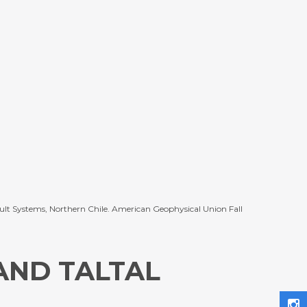
ult Systems, Northern Chile. American Geophysical Union Fall
AND TALTAL