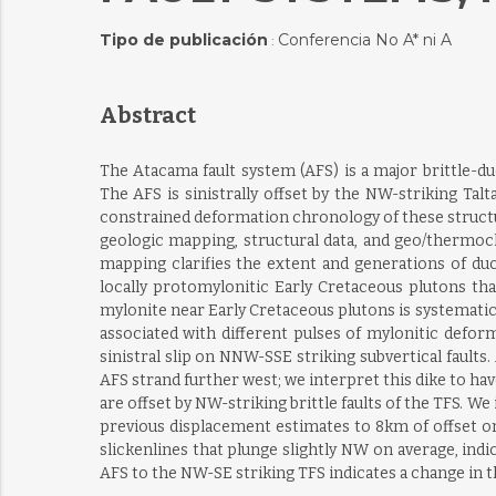
Tipo de publicación
Conferencia No A* ni A
:
Abstract
The Atacama fault system (AFS) is a major brittle-d
The AFS is sinistrally offset by the NW-striking Talt
constrained deformation chronology of these structu
geologic mapping, structural data, and geo/thermoc
mapping clarifies the extent and generations of duc
locally protomylonitic Early Cretaceous plutons tha
mylonite near Early Cretaceous plutons is systematica
associated with different pulses of mylonitic defor
sinistral slip on NNW-SSE striking subvertical faults
AFS strand further west; we interpret this dike to hav
are offset by NW-striking brittle faults of the TFS. W
previous displacement estimates to 8km of offset on 
slickenlines that plunge slightly NW on average, ind
AFS to the NW-SE striking TFS indicates a change i