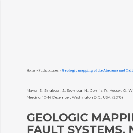
Home
»
Publicaciones
»
Geologic mapping of the Atacama and Talta
Mavor, S., Singleton, J., Seymour, N., Gomila, R., Heuser, G., Wi
Meeting, 10-14 December, Washington D.C., USA. (2018)
GEOLOGIC MAPPI
FAULT SYSTEMS,