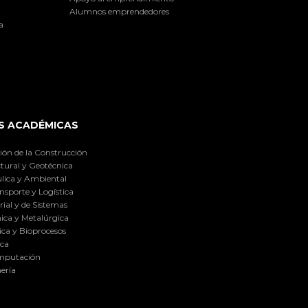
Alumnos emprendedores
a
S ACADÉMICAS
ión de la Construcción
tural y Geotécnica
lica y Ambiental
nsporte y Logística
ial y de Sistemas
ica y Metalúrgica
ca y Bioprocesos
ica
omputación
ería