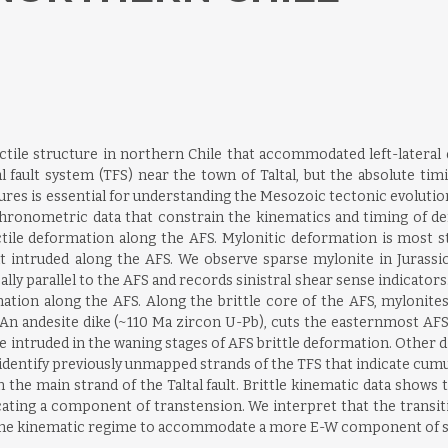
uctile structure in northern Chile that accommodated left-later
al fault system (TFS) near the town of Taltal, but the absolute timi
res is essential for understanding the Mesozoic tectonic evoluti
hronometric data that constrain the kinematics and timing of d
tile deformation along the AFS. Mylonitic deformation is most s
t intruded along the AFS. We observe sparse mylonite in Jurassic 
lly parallel to the AFS and records sinistral shear sense indicator
mation along the AFS. Along the brittle core of the AFS, mylonite
. An andesite dike (~110 Ma zircon U-Pb), cuts the easternmost AFS s
e intruded in the waning stages of AFS brittle deformation. Other di
e identify previously unmapped strands of the TFS that indicate cumul
the main strand of the Taltal fault. Brittle kinematic data shows t
icating a component of transtension. We interpret that the transit
n the kinematic regime to accommodate a more E-W component of 