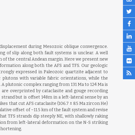
al displacement during Mesozoic oblique convergence.
ng of slip along both fault systems is unclear. A well
on of the central Andean margin. Here we present new
eformation along both the AFS and TFS. Our geologic
trongly expressed in Paleozoic quartzite adjacent to
plutons with variable fabric orientations, while the
s. A plutonic complex ranging from 131 Ma to 124 Ma is
s are overprinted by cataclasite and gouge recording
trand but is offset 148m in a left-lateral sense by an
kes that cut AFS cataclasite (106.7 ± 8.5 Ma zircon He)
ative offset of ~11.5 km of the fault system and revise
hat TFS strands dip steeply NE, with shallowly raking
ion from left-lateral deformation on the N-S striking
shortening.