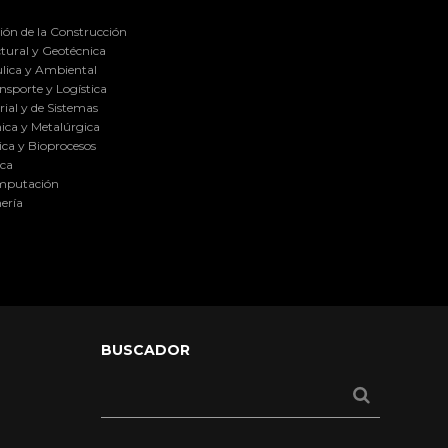
ión de la Construcción
tural y Geotécnica
lica y Ambiental
nsporte y Logística
ial y de Sistemas
ica y Metalúrgica
ca y Bioprocesos
ica
omputación
ería
BUSCADOR