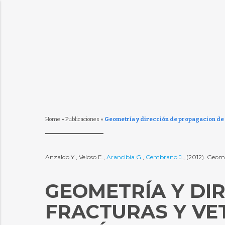
Home
»
Publicaciones
»
Geometría y dirección de propagacion de fr
Anzaldo Y., Veloso E.,
Arancibia G.
,
Cembrano J.
, (2012). Geom
GEOMETRÍA Y DI
FRACTURAS Y VET