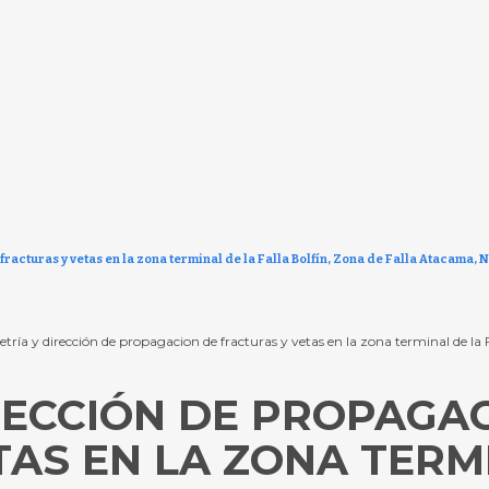
acturas y vetas en la zona terminal de la Falla Bolfín, Zona de Falla Atacama, N
etría y dirección de propagacion de fracturas y vetas en la zona terminal de la 
RECCIÓN DE PROPAGA
AS EN LA ZONA TERM