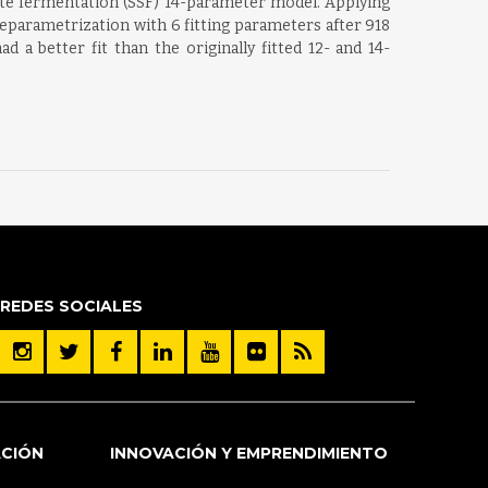
ate fermentation (SSF) 14-parameter model. Applying
reparametrization with 6 fitting parameters after 918
d a better fit than the originally fitted 12- and 14-
REDES SOCIALES
ACIÓN
INNOVACIÓN Y EMPRENDIMIENTO