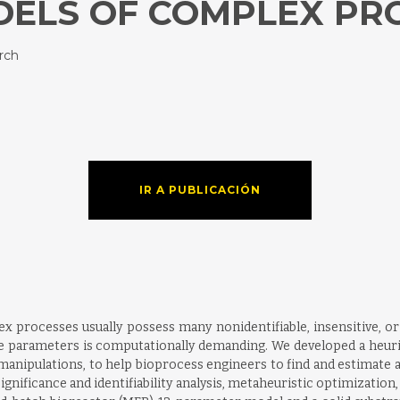
ELS OF COMPLEX PR
rch
IR A PUBLICACIÓN
processes usually possess many nonidentifiable, insensitive, or 
able parameters is computationally demanding. We developed a heur
anipulations, to help bioprocess engineers to find and estimate a s
significance and identifiability analysis, metaheuristic optimizatio