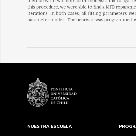
method with two bioreactor models: a microalgal fe
this procedure, we were able to find a MFB reparamet
iterations. In both cases, all fitting parameters we
parameter models. The heuristic was programmed usi
NUESTRA ESCUELA
PROGR