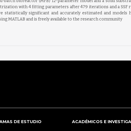
d-batch bioreactor (MFB) 12-parameter model and a solid substr
rization with 4 fitting parameters after 479 iterations and a SSF 
re statistically significant and accurately estimated and models ha
ng MATLAB and is freely available to the research community
AMAS DE ESTUDIO
ACADÉMICOS E INVESTIG