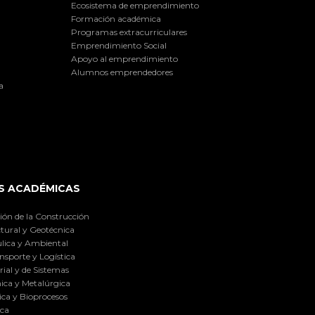
Ecosistema de emprendimiento
Formación académica
Programas extracurriculares
Emprendimiento Social
Apoyo al emprendimiento
Alumnos emprendedores
a
S ACADÉMICAS
ión de la Construcción
tural y Geotécnica
lica y Ambiental
nsporte y Logística
ial y de Sistemas
ica y Metalúrgica
ca y Bioprocesos
ica