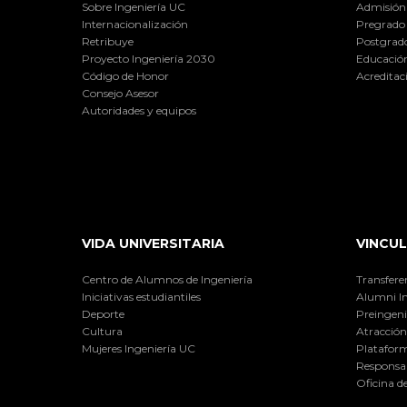
Sobre Ingeniería UC
Admisión
Internacionalización
Pregrado
Retribuye
Postgrad
Proyecto Ingeniería 2030
Educación
Código de Honor
Acreditac
Consejo Asesor
Autoridades y equipos
VIDA UNIVERSITARIA
VINCUL
Centro de Alumnos de Ingeniería
Transfere
Iniciativas estudiantiles
Alumni I
Deporte
Preingeni
Cultura
Atracción 
Mujeres Ingeniería UC
Plataform
Responsab
Oficina d