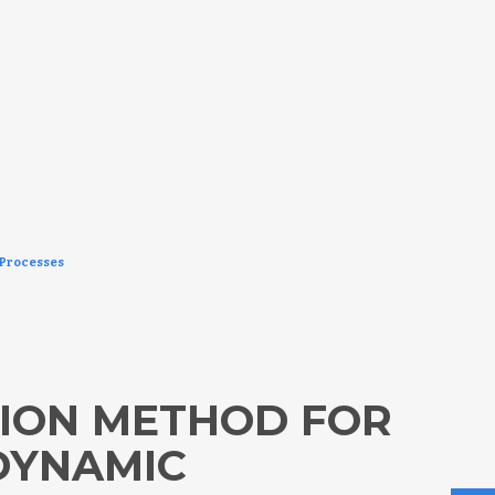
 Processes
TION METHOD FOR
 DYNAMIC