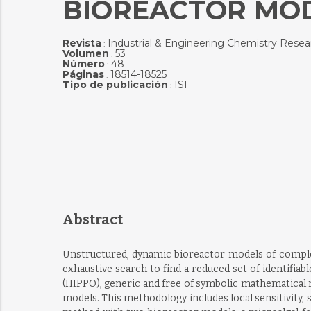
BIOREACTOR MOD
Revista
Industrial & Engineering Chemistry Resea
:
Volumen
53
:
Número
48
:
Páginas
18514-18525
:
Tipo de publicación
ISI
:
Abstract
Unstructured, dynamic bioreactor models of complex 
exhaustive search to find a reduced set of identifi
(HIPPO), generic and free of symbolic mathematical m
models. This methodology includes local sensitivity, 