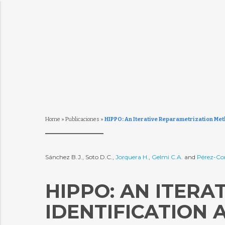
Home
»
Publicaciones
»
HIPPO: An Iterative Reparametrization Met
Sánchez B.J., Soto D.C.,
Jorquera H.
,
Gelmi C.A.
and
Pérez-Cor
HIPPO: AN ITER
IDENTIFICATION 