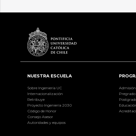
NUESTRA ESCUELA
PROGR
Sobre Ingeniería UC
Admisión
Internacionalización
Pregrado
Retribuye
Postgrad
Proyecto Ingeniería 2030
Educación
Código de Honor
Acreditac
Consejo Asesor
Autoridades y equipos