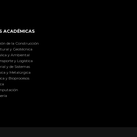
S ACADÉMICAS
ión de la Construcción
tural y Geotécnica
lica y Ambiental
nsporte y Logística
ial y de Sistemas
ica y Metalúrgica
ca y Bioprocesos
ica
omputación
ería