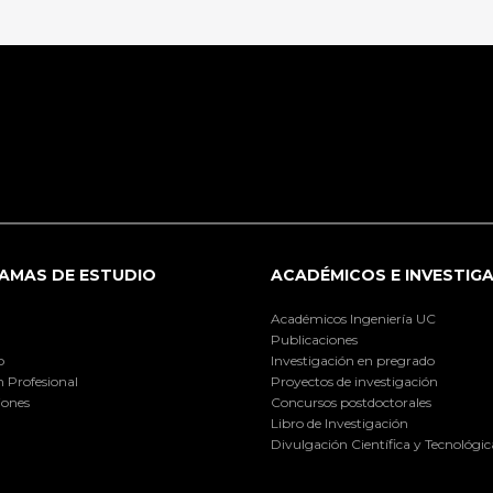
AMAS DE ESTUDIO
ACADÉMICOS E INVESTIG
Académicos Ingeniería UC
Publicaciones
o
Investigación en pregrado
 Profesional
Proyectos de investigación
iones
Concursos postdoctorales
Libro de Investigación
Divulgación Científica y Tecnológic