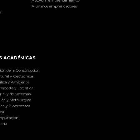
Apoyo al emprendimiento
Alumnos emprendedores
a
S ACADÉMICAS
ión de la Construcción
tural y Geotécnica
lica y Ambiental
nsporte y Logística
ial y de Sistemas
ica y Metalúrgica
ca y Bioprocesos
ica
omputación
ería