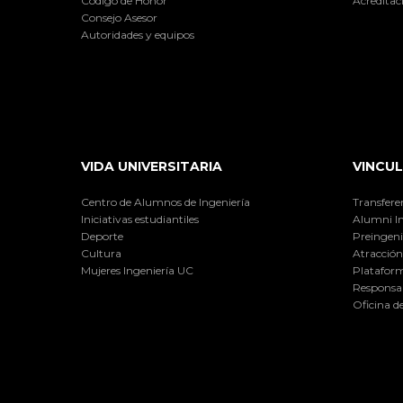
Código de Honor
Acreditac
Consejo Asesor
Autoridades y equipos
VIDA UNIVERSITARIA
VINCUL
Centro de Alumnos de Ingeniería
Transfere
Iniciativas estudiantiles
Alumni I
Deporte
Preingeni
Cultura
Atracción 
Mujeres Ingeniería UC
Plataform
Responsab
Oficina d