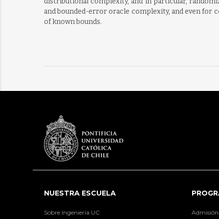
distributional complexity, and in particular, rando
and bounded-error oracle complexity, and even for co
of known bounds.
NUESTRA ESCUELA
PROGR
Sobre Ingeniería UC
Admisión