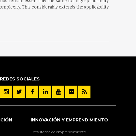
nds remain essentially the same for high-probability
mplexity. This considerably extends the applicability
REDES SOCIALES
ACIÓN
INNOVACIÓN Y EMPRENDIMIENTO
Ecosistema de emprendimiento