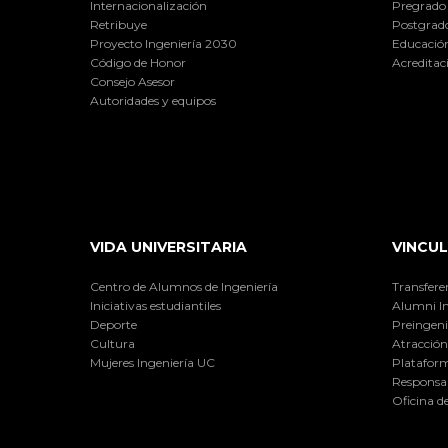
Internacionalización
Pregrado
Retribuye
Postgrad
Proyecto Ingeniería 2030
Educación
Código de Honor
Acreditac
Consejo Asesor
Autoridades y equipos
VIDA UNIVERSITARIA
VINCUL
Centro de Alumnos de Ingeniería
Transfere
Iniciativas estudiantiles
Alumni I
Deporte
Preingeni
Cultura
Atracción 
Mujeres Ingeniería UC
Plataform
Responsab
Oficina d