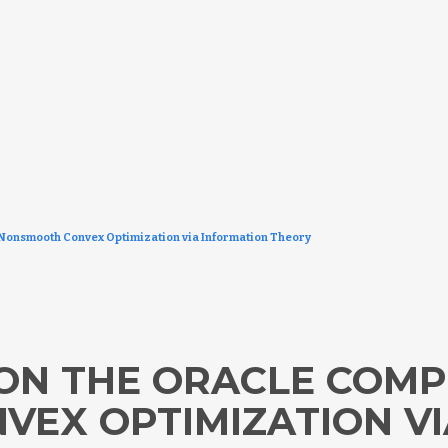
 Nonsmooth Convex Optimization via Information Theory
N THE ORACLE COMP
EX OPTIMIZATION VI