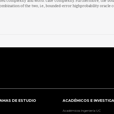
mized complexity and worst case complexity. Furthermore, the bou
mbination of the two, i.e., bounded-error highprobability oracle co
AMAS DE ESTUDIO
ACADÉMICOS E INVESTIG
Académicos Ingeniería UC