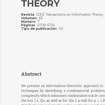
THEORY
Revista
IEEE Transactions on Information Theory
:
Volumen
63
:
Número
7
:
Páginas
4709-4724
:
Tipo de publicación
ISI
:
Abstract
We present an information-theoretic approach to 
techniques by identifying a combinatorial problem,
complexity, which subsumes randomized oracle comple
the box [-1, 1]n, as well as for the L p-ball for p 