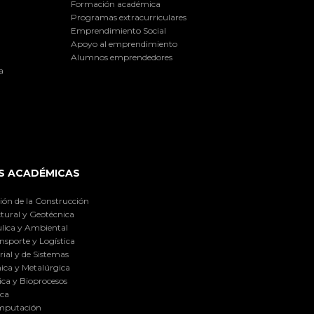
Formación académica
Programas extracurriculares
Emprendimiento Social
Apoyo al emprendimiento
Alumnos emprendedores
a
S ACADÉMICAS
ión de la Construcción
tural y Geotécnica
lica y Ambiental
nsporte y Logística
ial y de Sistemas
ica y Metalúrgica
ca y Bioprocesos
ica
omputación