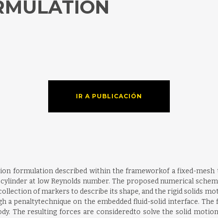
RMULATION
IR A PUBLICACIÓN
ction formulation described within the frameworkof a fixed-mesh 
ular cylinder at low Reynolds number. The proposed numerical sch
llection of markers to describe its shape, and the rigid solids mo
ugh a penaltytechnique on the embedded fluid-solid interface. The 
ody. The resulting forces are consideredto solve the solid motion