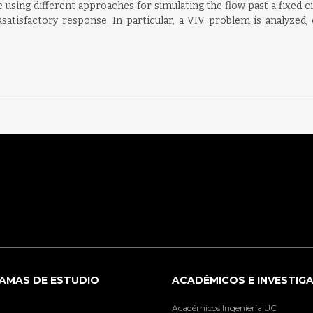
e using different approaches for simulating the flow past a fixed
satisfactory response. In particular, a VIV problem is analyzed
AMAS DE ESTUDIO
ACADÉMICOS E INVESTIG
Académicos Ingeniería UC