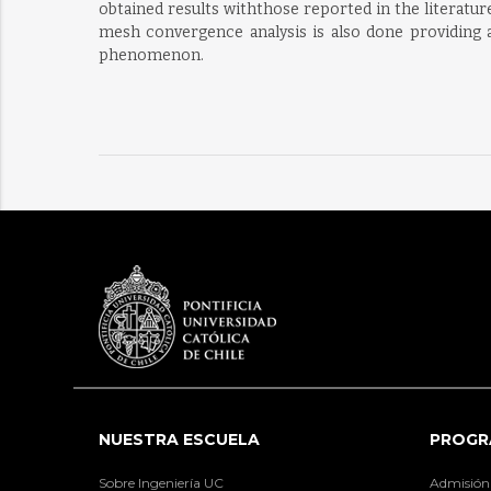
obtained results withthose reported in the literatur
mesh convergence analysis is also done providing a
phenomenon.
NUESTRA ESCUELA
PROGR
Sobre Ingeniería UC
Admisión