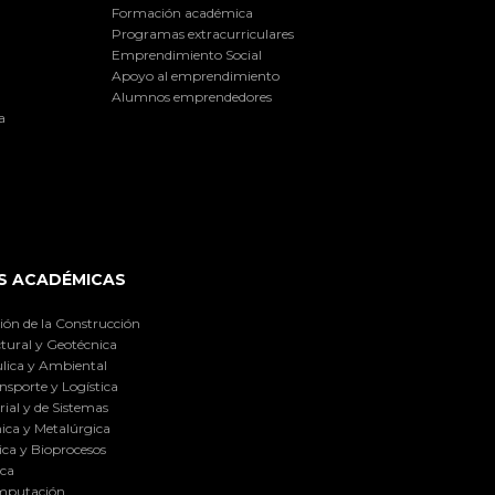
Formación académica
Programas extracurriculares
Emprendimiento Social
Apoyo al emprendimiento
Alumnos emprendedores
a
S ACADÉMICAS
ión de la Construcción
tural y Geotécnica
lica y Ambiental
nsporte y Logística
ial y de Sistemas
ica y Metalúrgica
ca y Bioprocesos
ica
omputación