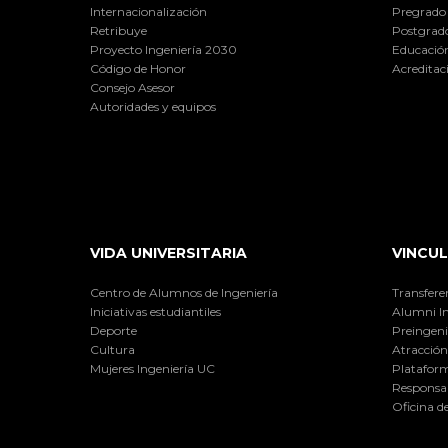
Internacionalización
Pregrado
Retribuye
Postgrad
Proyecto Ingeniería 2030
Educación
Código de Honor
Acreditac
Consejo Asesor
Autoridades y equipos
VIDA UNIVERSITARIA
VINCUL
Centro de Alumnos de Ingeniería
Transfere
Iniciativas estudiantiles
Alumni I
Deporte
Preingeni
Cultura
Atracción 
Mujeres Ingeniería UC
Plataform
Responsab
Oficina d