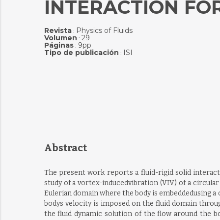
INTERACTION FO
Revista
Physics of Fluids
:
Volumen
29
:
Páginas
9pp
:
Tipo de publicación
ISI
:
Abstract
The present work reports a fluid-rigid solid intera
study of a vortex-inducedvibration (VIV) of a circ
Eulerian domain where the body is embeddedusing a co
bodys velocity is imposed on the fluid domain thro
the fluid dynamic solution of the flow around the b