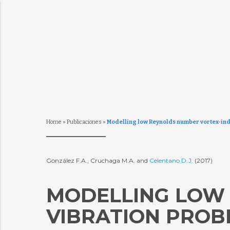
Home
»
Publicaciones
»
Modelling low Reynolds number vortex-indu
González F.A., Cruchaga M.A. and
Celentano D.J.
(2017)
MODELLING LOW
VIBRATION PROBL