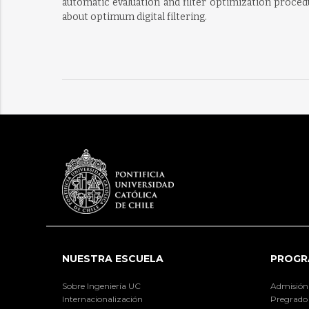
automatic evaluation and filter optimization proced
about optimum digital filtering.
NUESTRA ESCUELA
PROGR
Sobre Ingeniería UC
Admisión
Internacionalización
Pregrado