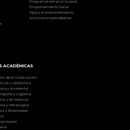
Programas extracurriculares
Emprendimiento Social
Apoyo al emprendimiento
Alumnos emprendedores
a
S ACADÉMICAS
ión de la Construcción
tural y Geotécnica
lica y Ambiental
nsporte y Logística
ial y de Sistemas
ica y Metalúrgica
ca y Bioprocesos
ica
omputación
ería