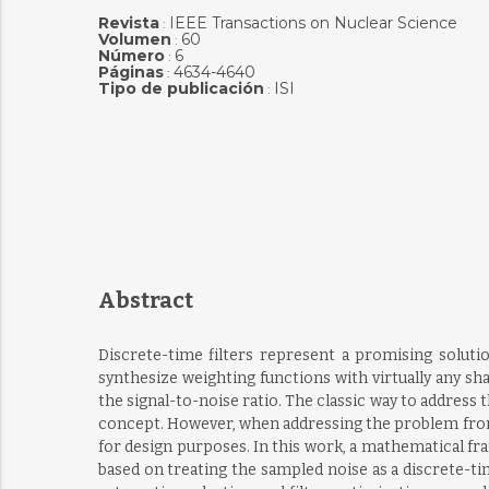
Revista
IEEE Transactions on Nuclear Science
:
Volumen
60
:
Número
6
:
Páginas
4634-4640
:
Tipo de publicación
ISI
:
Abstract
Discrete-time filters represent a promising solution
synthesize weighting functions with virtually any sh
the signal-to-noise ratio. The classic way to addres
concept. However, when addressing the problem from a
for design purposes. In this work, a mathematical fra
based on treating the sampled noise as a discrete-t