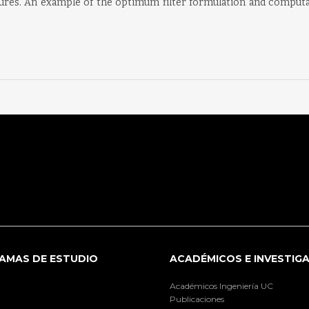
ures. An example of the optimum filter formulation and computat
AMAS DE ESTUDIO
ACADÉMICOS E INVESTIG
Académicos Ingeniería UC
Publicaciones