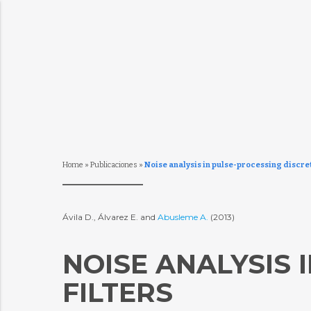
Home
»
Publicaciones
»
Noise analysis in pulse-processing discret
Ávila D., Álvarez E. and
Abusleme A.
(2013)
NOISE ANALYSIS 
FILTERS