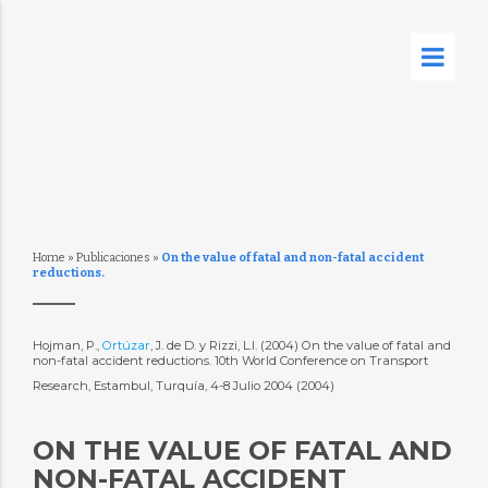
Home
»
Publicaciones
»
On the value of fatal and non-fatal accident
reductions.
Hojman, P.,
Ortúzar
, J. de D. y Rizzi, L.I. (2004) On the value of fatal and
non-fatal accident reductions. 10th World Conference on Transport
Research, Estambul, Turquía, 4-8 Julio 2004 (2004)
ON THE VALUE OF FATAL AND
NON-FATAL ACCIDENT