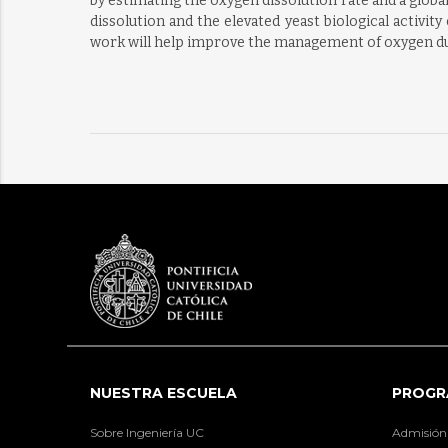
by estimating the oxygen dissolution rate and a glo
dissolution and the elevated yeast biological activi
work will help improve the management of oxygen d
NUESTRA ESCUELA
PROGR
Sobre Ingeniería UC
Admisión