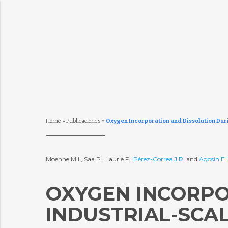
Home
»
Publicaciones
»
Oxygen Incorporation and Dissolution Dur
Moenne M.I., Saa P., Laurie F.,
Pérez-Correa J.R.
and
Agosin E.
OXYGEN INCORPO
INDUSTRIAL-SCA