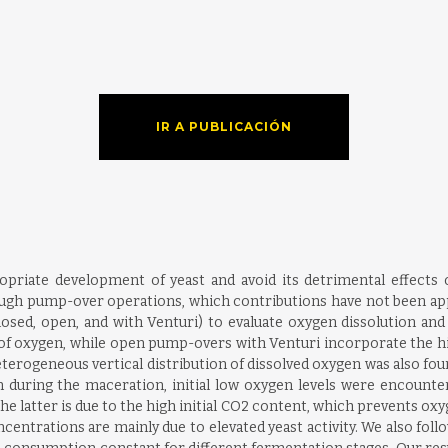
IR A PUBLICACIÓN
priate development of yeast and avoid its detrimental effects o
ough pump-over operations, which contributions have not been appr
sed, open, and with Venturi) to evaluate oxygen dissolution and
f oxygen, while open pump-overs with Venturi incorporate the hig
erogeneous vertical distribution of dissolved oxygen was also foun
 during the maceration, initial low oxygen levels were encounte
e latter is due to the high initial CO2 content, which prevents oxyg
entrations are mainly due to elevated yeast activity. We also fol