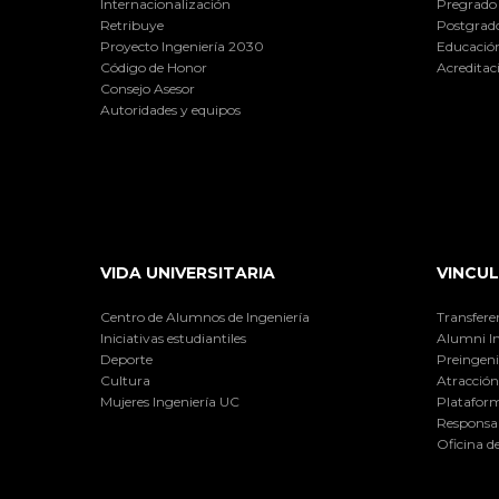
Internacionalización
Pregrado
Retribuye
Postgrad
Proyecto Ingeniería 2030
Educación
Código de Honor
Acreditac
Consejo Asesor
Autoridades y equipos
VIDA UNIVERSITARIA
VINCUL
Centro de Alumnos de Ingeniería
Transfere
Iniciativas estudiantiles
Alumni I
Deporte
Preingeni
Cultura
Atracción 
Mujeres Ingeniería UC
Plataform
Responsab
Oficina d