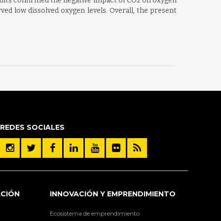
sults confirmed the negative impact of CO2 on oxygen
ved low dissolved oxygen levels. Overall, the present
REDES SOCIALES
ACIÓN
INNOVACIÓN Y EMPRENDIMIENTO
Ecosistema de emprendimiento