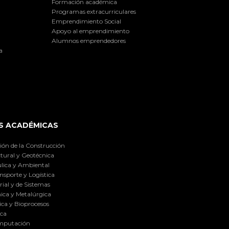
Formación académica
Programas extracurriculares
Emprendimiento Social
Apoyo al emprendimiento
Alumnos emprendedores
a
S ACADÉMICAS
ión de la Construcción
tural y Geotécnica
lica y Ambiental
nsporte y Logística
ial y de Sistemas
ica y Metalúrgica
ca y Bioprocesos
ica
omputación