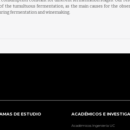
bal consumption constant for different fermentation stages. Our re
ty of the tumultuous fermentation, as the main causes for the obser
uring fermentation and winemaking.
AMAS DE ESTUDIO
ACADÉMICOS E INVESTIG
Académicos Ingeniería UC