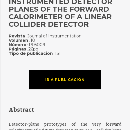
INSTRUMENTED DETECTOR
PLANES OF THE FORWARD
CALORIMETER OF A LINEAR
COLLIDER DETECTOR
Revista
Journal of Instrumentation
:
Volumen
10
:
Número
P05009
:
Páginas
26pp
:
Tipo de publicación
ISI
:
IR A PUBLICACIÓN
Abstract
Detector-plane prototypes of the very forward