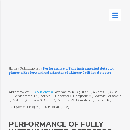
Home
»
Publicaciones
»
Performance of fully instrumented detector
planes of the forward calorimeter of a Linear Collider detector
Abramowicz H.,
Abusleme A.
, Afanaciev K., Aguilar J., Álvarez E., Ávila
D., Benhammou Y., Bortko L., Borysov O., Bergholz M., Bozovic-Jelisavcic
I., Castro E., Chelkov G., Coca C., Daniluk W., Dumitru L., Elsener K.,
Fadeyev V., Firlej M., Firu E., et al. (2015)
PERFORMANCE OF FULLY