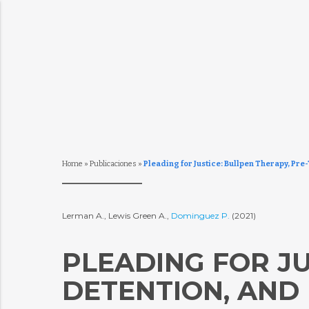
Home
»
Publicaciones
»
Pleading for Justice: Bullpen Therapy, Pre
Lerman A., Lewis Green A.,
Dominguez P.
(2021)
PLEADING FOR JU
DETENTION, AND