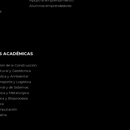
Apoyo al emprendimiento
Alumnos emprendedores
a
S ACADÉMICAS
ión de la Construcción
tural y Geotécnica
lica y Ambiental
nsporte y Logística
ial y de Sistemas
ica y Metalúrgica
ca y Bioprocesos
ica
omputación
ería