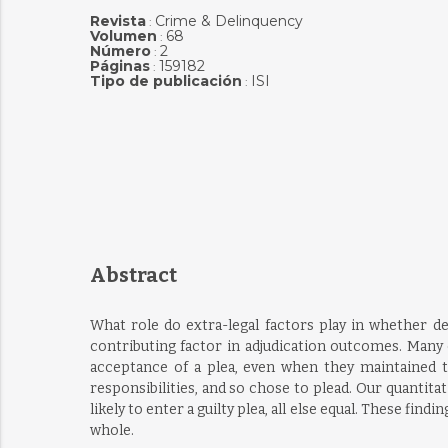
Revista
Crime & Delinquency
:
Volumen
68
:
Número
2
:
Páginas
159182
:
Tipo de publicación
ISI
:
Abstract
What role do extra-legal factors play in whether def
contributing factor in adjudication outcomes. Many o
acceptance of a plea, even when they maintained 
responsibilities, and so chose to plead. Our quantitat
likely to enter a guilty plea, all else equal. These fi
whole.