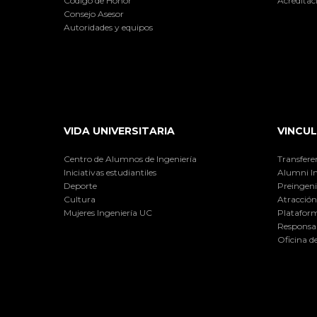
Código de Honor
Acreditac
Consejo Asesor
Autoridades y equipos
VIDA UNIVERSITARIA
VINCUL
Centro de Alumnos de Ingeniería
Transfere
Iniciativas estudiantiles
Alumni I
Deporte
Preingeni
Cultura
Atracción 
Mujeres Ingeniería UC
Plataform
Responsab
Oficina d